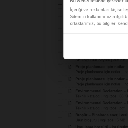
Bu web-sitesinde çerezler k
Teknik katalog – NVK230A-3
İçeriği ve reklamları kişisell
Teknik katalog | Türkçe | 2216 
Sitemizi kullanımınızla ilgili 
Montaj talimatlari – H6..X..-S(
ortaklarımız, bu bilgileri kendi
Montaj talimatlari | 309 KB | pdf
Montaj talimatlari – LVK..A.. /
Montaj talimatlari | pdf
EU Declaration of Conformity – 
AB Uygunluk Beyanı | 97 KB | 
EU Declaration of Conformit
AB Uygunluk Beyanı | 305 KB |
Proje planlaması için notlar –
Proje planlaması için notlar | İn
Proje planlaması için notlar –
Proje planlaması için notlar | İng
Environmental Declaration – 
Teknik katalog | İngilizce | 66 K
Environmental Declaration – 
Teknik katalog | İngilizce | pdf
Broşür – Binalarda enerji veri
Ürün broşürü | İngilizce | 5 MB |
Uygulama broşürü - Isı üreti