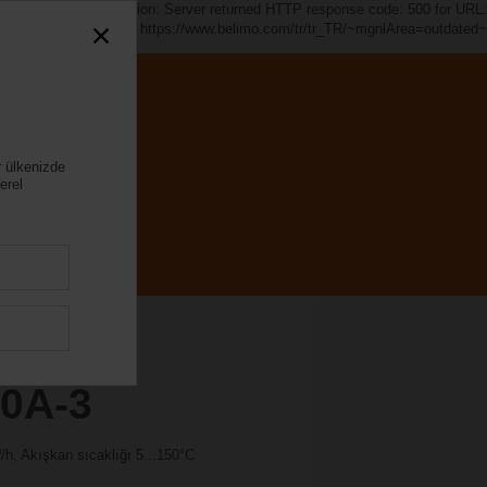
ed~". java.io.IOException: Server returned HTTP response code: 500 for URL:
https://www.belimo.com/tr/tr_TR/~mgnlArea=outdated~
r ülkenizde
erel
0A-3
/h, Akışkan sıcaklığı 5...150°C