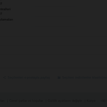
df
tralleri
df
lamaları
Seçilenleri e-postayla paylaş
Seçileni indirilenler klasörüne
ları
Genel şartlar ve koşullar
Gizlilik ayarlarını değiştir
Künye
+90 