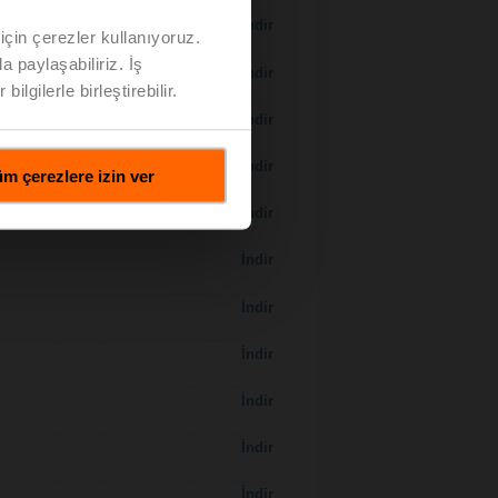
İndir
için çerezler kullanıyoruz.
a paylaşabiliriz. İş
İndir
ilgilerle birleştirebilir.
İndir
 H7..S / H7..X..S..
İndir
m çerezlere izin ver
İndir
İndir
İndir
İndir
İndir
İndir
İndir