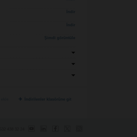
İndir
İndir
Şimdi görüntüle
 ekle
İndirilenler klasörüne git
532 438 32 24