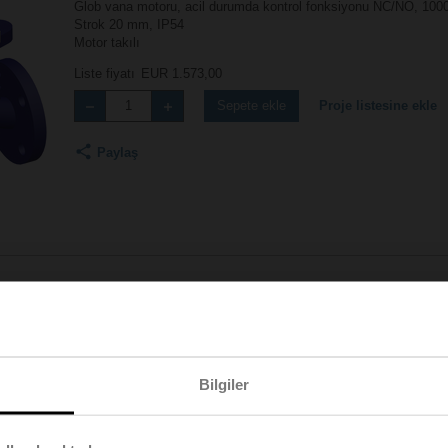
Glob vana motoru, acil durumda kontrol fonksiyonu NC/NO, 1000 
Strok 20 mm, IP54
Motor takılı
Liste fiyatı
EUR 1.573,00
Proje listesine ekle
Sepete ekle
Paylaş
Aksesuarlar
Bilgiler
KB | pdf