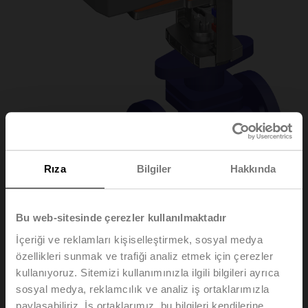
Rıza
Bilgiler
Hakkında
Bu web-sitesinde çerezler kullanılmaktadır
H6025X10-
İçeriği ve reklamları kişiselleştirmek, sosyal medya
özellikleri sunmak ve trafiği analiz etmek için çerezler
S2+NVK24A-MP-TPC
kullanıyoruz. Sitemizi kullanımınızla ilgili bilgileri ayrıca
sosyal medya, reklamcılık ve analiz iş ortaklarımızla
paylaşabiliriz. İş ortaklarımız, bu bilgileri kendilerine
Glob vana, 2 yollu, DN 25, Flanş, PN 25, ps 2500 kPa,