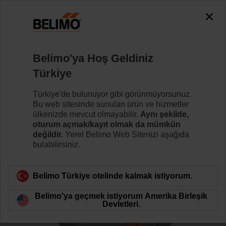
0
0
Ana sayfa
Kontrol Vanaları
Glob Vanalar
Belimo'ya Hoş Geldiniz
H6025X10-S2+NVK24A-MP-TPC
Türkiye
Türkiye'de bulunuyor gibi görünmüyorsunuz.
Bu web sitesinde sunulan ürün ve hizmetler
Daha fazla bilgi
ülkenizde mevcut olmayabilir.
Aynı şekilde,
oturum açmak/kayıt olmak da mümkün
değildir.
Yerel Belimo Web Sitenizi aşağıda
bulabilirsiniz.
Ürün kategorisine dön
Belimo Türkiye otelinde kalmak istiyorum.
Belimo'ya geçmek istiyorum Amerika Birleşik
Devletleri.