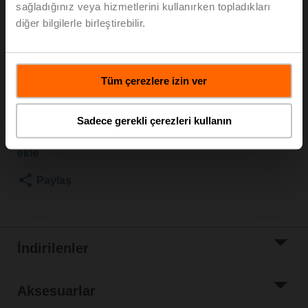
sağladığınız veya hizmetlerini kullanırken topladıkları
Kvs 10 m³/h, Akışkan sıcaklığı 5...150°C [41...302°F]
diğer bilgilerle birleştirebilir.
Glob vana motoru, 1500 N, AC/DC 24 V, 2...10 V, 150 s,
Strok 20 mm, IP54, Kablolu klemensler
Motor ayrı sevk
Tüm çerezlere izin ver
Liste fiyatı
EUR 1.648,00
Sepete ekle
Sadece gerekli çerezleri kullanın
Proje listesine
ekle
Paylaş
İndirilenler
Aksesuarlar