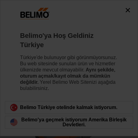
0
0
Ana sayfa
Kontrol Vanaları
Glob Vanalar
Belimo'ya Hoş Geldiniz
H6025X10-S2/SV24A-SR-TPC
Türkiye
Türkiye'de bulunuyor gibi görünmüyorsunuz.
Bu web sitesinde sunulan ürün ve hizmetler
Daha fazla bilgi
ülkenizde mevcut olmayabilir.
Aynı şekilde,
oturum açmak/kayıt olmak da mümkün
değildir.
Yerel Belimo Web Sitenizi aşağıda
bulabilirsiniz.
Ürün kategorisine dön
Belimo Türkiye otelinde kalmak istiyorum.
Belimo'ya geçmek istiyorum Amerika Birleşik
Devletleri.