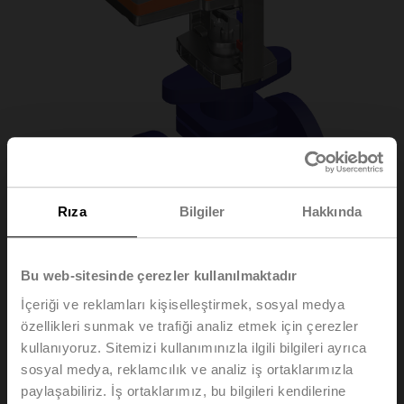
Rıza
Bilgiler
Hakkında
Bu web-sitesinde çerezler kullanılmaktadır
H6025X10-S2/SV24A-
İçeriği ve reklamları kişiselleştirmek, sosyal medya
özellikleri sunmak ve trafiği analiz etmek için çerezler
SR-TPC
kullanıyoruz. Sitemizi kullanımınızla ilgili bilgileri ayrıca
sosyal medya, reklamcılık ve analiz iş ortaklarımızla
paylaşabiliriz. İş ortaklarımız, bu bilgileri kendilerine
Glob vana, 2 yollu, DN 25, Flanş, PN 25, ps 2500 kPa,