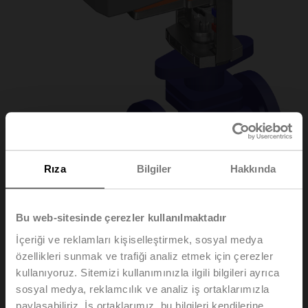
Rıza
Bilgiler
Hakkında
Bu web-sitesinde çerezler kullanılmaktadır
H6025X6P3-
İçeriği ve reklamları kişiselleştirmek, sosyal medya
özellikleri sunmak ve trafiği analiz etmek için çerezler
S2+NVK24A-MP-TPC
kullanıyoruz. Sitemizi kullanımınızla ilgili bilgileri ayrıca
sosyal medya, reklamcılık ve analiz iş ortaklarımızla
paylaşabiliriz. İş ortaklarımız, bu bilgileri kendilerine
Glob vana, 2 yollu, DN 25, Flanş, PN 25, ps 2500 kPa,