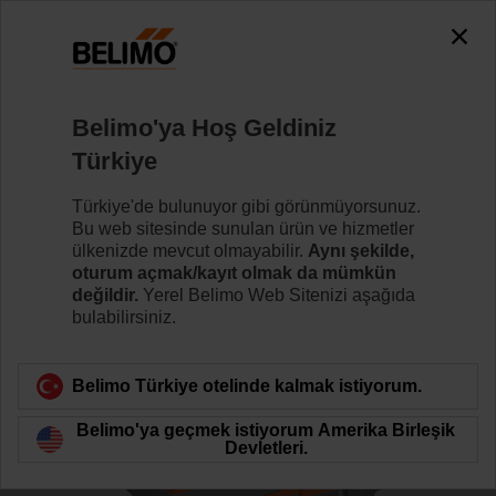
0
0
Ana sayfa
Kontrol Vanaları
Glob Vanalar
Belimo'ya Hoş Geldiniz
H6025X6P3-S2+NVK24A-MP-TPC
Türkiye
Türkiye'de bulunuyor gibi görünmüyorsunuz.
Bu web sitesinde sunulan ürün ve hizmetler
Daha fazla bilgi
ülkenizde mevcut olmayabilir.
Aynı şekilde,
oturum açmak/kayıt olmak da mümkün
değildir.
Yerel Belimo Web Sitenizi aşağıda
bulabilirsiniz.
Ürün kategorisine dön
Belimo Türkiye otelinde kalmak istiyorum.
Belimo'ya geçmek istiyorum Amerika Birleşik
Devletleri.