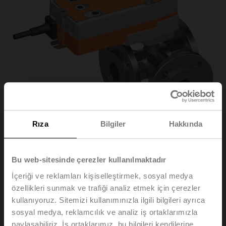
Rıza
Bilgiler
Hakkında
Bu web-sitesinde çerezler kullanılmaktadır
R7032R16-
İçeriği ve reklamları kişiselleştirmek, sosyal medya
özellikleri sunmak ve trafiği analiz etmek için çerezler
B3+NRF24A-SZ-O
kullanıyoruz. Sitemizi kullanımınızla ilgili bilgileri ayrıca
sosyal medya, reklamcılık ve analiz iş ortaklarımızla
paylaşabiliriz. İş ortaklarımız, bu bilgileri kendilerine
Küresel kontrol vanası, 3 yollu, DN 32, Flanş, PN 6, ps