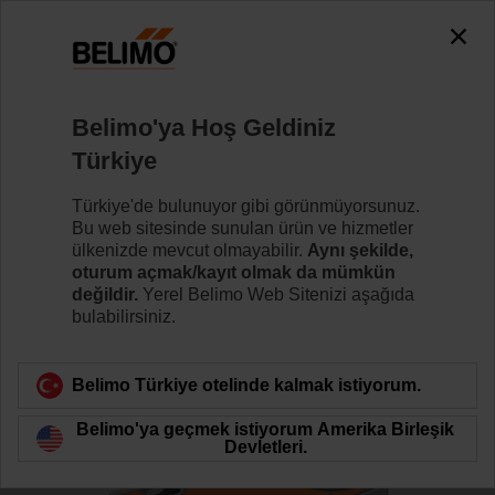
0
0
Ana sayfa
Kontrol Vanaları
Küresel Kontrol Vanaları
Belimo'ya Hoş Geldiniz
R7032R16-B3+NRF24A-SZ-O
Türkiye
Türkiye'de bulunuyor gibi görünmüyorsunuz.
Bu web sitesinde sunulan ürün ve hizmetler
Daha fazla bilgi
ülkenizde mevcut olmayabilir.
Aynı şekilde,
oturum açmak/kayıt olmak da mümkün
değildir.
Yerel Belimo Web Sitenizi aşağıda
bulabilirsiniz.
Ürün kategorisine dön
Belimo Türkiye otelinde kalmak istiyorum.
Belimo'ya geçmek istiyorum Amerika Birleşik
Devletleri.