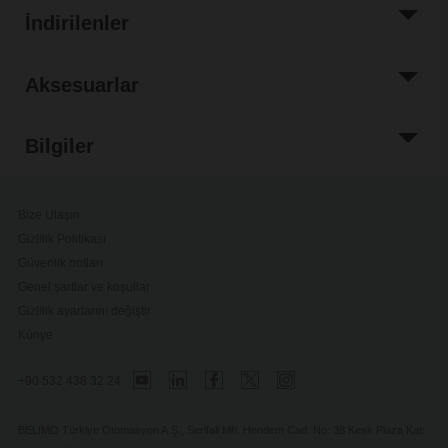
İndirilenler
Aksesuarlar
Bilgiler
Bize Ulaşın
Gizlilik Politikası
Güvenlik notları
Genel şartlar ve koşullar
Gizlilik ayarlarını değiştir
Künye
+90 532 438 32 24
BELIMO Türkiye Otomasyon A.Ş., Serifali Mh. Hendem Cad. No: 38 Kesir Plaza Kat: