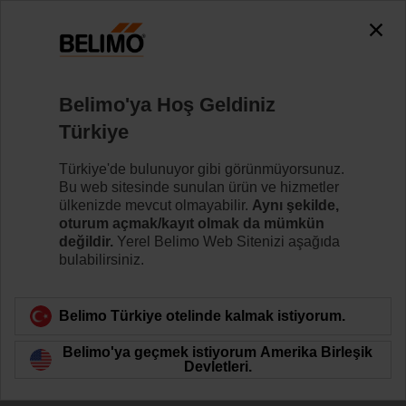
The exception is : javax.servlet.jsp.JspException: Problem
accessing the absolute URL
"https://www.belimo.com/tr/tr_TR/~mgnlArea=outdated~".
java.io.IOException: Server returned HTTP response code: 500
for URL:
Belimo'ya Hoş Geldiniz
https://www.belimo.com/tr/tr_TR/~mgnlArea=outdated~
Türkiye
Ana sayfa
Kontrol Vanaları
Küresel Kontrol Vanaları
Türkiye'de bulunuyor gibi görünmüyorsunuz.
Bu web sitesinde sunulan ürün ve hizmetler
R7040R16-B3/SR24A-SR-TP
ülkenizde mevcut olmayabilir.
Aynı şekilde,
oturum açmak/kayıt olmak da mümkün
değildir.
Yerel Belimo Web Sitenizi aşağıda
bulabilirsiniz.
Daha fazla bilgi
Belimo Türkiye otelinde kalmak istiyorum.
Belimo'ya geçmek istiyorum Amerika Birleşik
Ürün kategorisine dön
Devletleri.