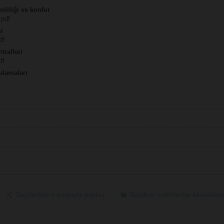
mliliği ve konfor
 pdf
mi
df
tralleri
df
lamaları
Seçilenleri e-postayla paylaş
Seçileni indirilenler klasörüne