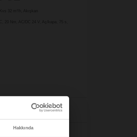
 Kvs 32 m³/h, Akışkan
NC, 20 Nm, AC/DC 24 V, Aç/kapa, 75 s,
Bilgiler
Hakkında