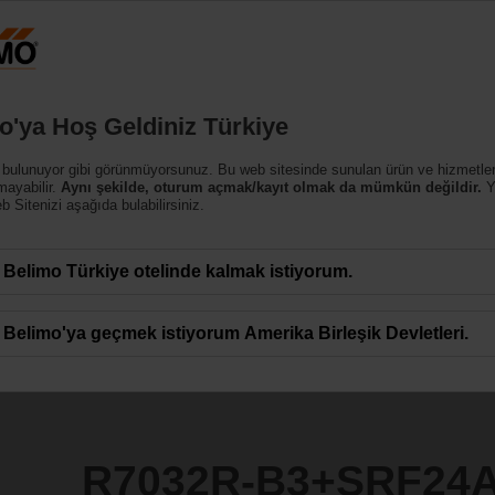
Türk
Ürünler
Destek
Hakkımızda
Bi
o'ya Hoş Geldiniz Türkiye
nalar
 bulunuyor gibi görünmüyorsunuz. Bu web sitesinde sunulan ürün ve hizmetle
SRF24A-S2
mayabilir.
Aynı şekilde, oturum açmak/kayıt olmak da mümkün değildir.
Y
 Sitenizi aşağıda bulabilirsiniz.
Belimo Türkiye otelinde kalmak istiyorum.
Belimo'ya geçmek istiyorum Amerika Birleşik Devletleri.
R7032R-B3+SRF24A