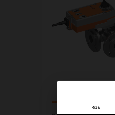
İndirilenler
Rıza