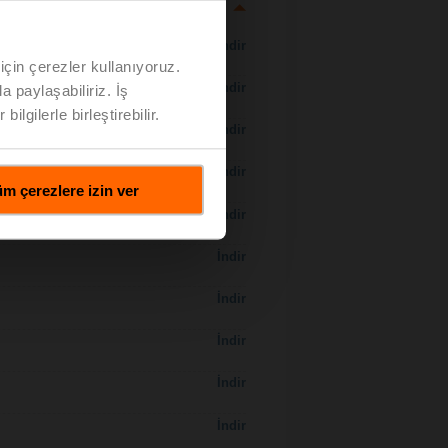
İndir
için çerezler kullanıyoruz.
İndir
a paylaşabiliriz. İş
ilgilerle birleştirebilir.
İndir
İndir
m çerezlere izin ver
İndir
İndir
İndir
İndir
İndir
İndir