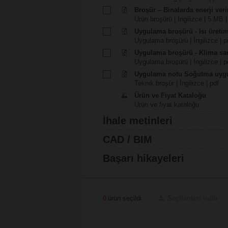
Broşür – Binalarda enerji veri
Ürün broşürü | İngilizce | 5 MB |
Uygulama broşürü - Isı üreti
Uygulama broşürü | İngilizce | p
Uygulama broşürü - Klima san
Uygulama broşürü | İngilizce | p
Uygulama notu Soğutma uygu
Teknik broşür | İngilizce | pdf
Ürün ve Fiyat Kataloğu
Ürün ve fiyat kataloğu
İhale metinleri
CAD / BIM
Başarı hikayeleri
0
ürün seçildi
Seçilenleri indir