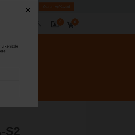
iye
TR
EN
Oturum Aç/Kaydol
0
0
ze Ulaşın
r ülkenizde
erel
-S2