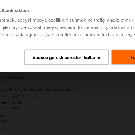
ullanılmaktadır
KB | pdf
eştirmek, sosyal medya özellikleri sunmak ve trafiği analiz etmek 
bilgileri ayrıca sosyal medya, reklamcılık ve analiz iş ortaklarımızl
KB | pdf
lerine sağladığınız veya hizmetlerini kullanırken topladıkları diğer b
 / R7..R..-B..
 SRF..A.. / on-off
Sadece gerekli çerezleri kullanın
Tü
 R20.., R30.., R60..R.., R70..R.., DN15...50
pdf
y – SRF24A-S2
pdf
 2 yollu / 3 yollu küresel kontrol vanaları
gilizce | 2357 KB | pdf
 Genel notlar
ilizce | pdf
R7..
B | pdf
SRF..