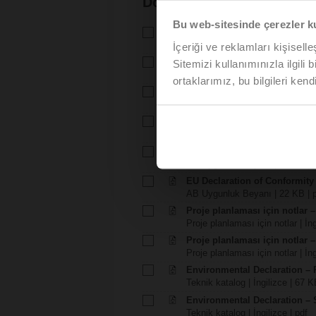
Dokümantasyon
Bu web-sitesinde çerezler k
Teknik katalog – R7..R-B..
Teknik katalog | Türkçe | 1368 
İçeriği ve reklamları kişisell
Teknik katalog – SRF24A-S2
Sitemizi kullanımınızla ilgili 
Teknik katalog | Türkçe | 1332 
ortaklarımız, bu bilgileri kendi
Montaj talimatlari – R6..R..-B..
Montaj talimatlari | 339 KB | pdf
Montaj talimatlari – NRF..A.. /
Montaj talimatlari | pdf
EU Declaration of Conformity –
AB Uygunluk Beyanı | 64 KB | 
EU Declaration of Conformit
AB Uygunluk Beyanı | 22 KB | 
Proje planlaması için notlar –
Proje planlaması için notlar | İn
Proje planlaması için notlar –
Proje planlaması için notlar | İng
Environmental Declaration – 
Teknik katalog | İngilizce | 67 K
Environmental Declaration – 
Teknik katalog | İngilizce | pdf