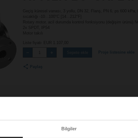
Geçiş küresel vanası, 3 yollu, DN 32, Flanş, PN 6, ps 600 kPa,
sıcaklığı -10...100°C [14...212°F]
Rotary motor, acil durumda kontrol fonksiyonu (değişim ürünü) 
2x SPDT, IP54
Motor takılı
Liste fiyatı
EUR 1.107,00
Proje listesine ekle
Sepete ekle
Paylaş
Aksesuarlar
Bilgiler