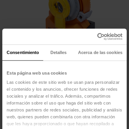
Consentimiento
Detalles
Acerca de las cookies
Esta página web usa cookies
Las cookies de este sitio web se usan para personalizar
el contenido y los anuncios, ofrecer funciones de redes
UMB24Y-R.1
sociales y analizar el tráfico. Además, compartimos
información sobre el uso que haga del sitio web con
nuestros partners de redes sociales, publicidad y análisis
Actuador giratorio, AC/DC 24 V, On/Off
web, quienes pueden combinarla con otra información
(Encendido/Apagado), Punto flotante, 22 s, IP20,
que les haya proporcionado o que hayan recopilado a
Enchufe de Conector