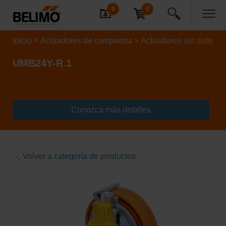
0
0
Inicio
Actuadores de compuerta
Actuadores sin sistema 
UMB24Y-R.1
Conozca más detalles
Volver a categoría de productos