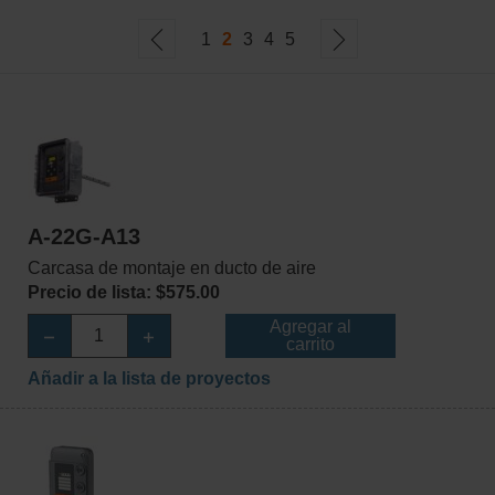
1
2
3
4
5
A-22G-A13
Carcasa de montaje en ducto de aire
Precio de lista: $575.00
Agregar al
carrito
Añadir a la lista de proyectos