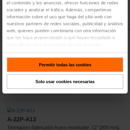
el contenido y los anuncios, ofrecer funciones de redes
Agregar al
sociales y analizar el tráfico. Además, compartimos
carrito
información sobre el uso que haga del sitio web con
Añadir a la lista de proyectos
nuestros partners de redes sociales, publicidad y análisis
web, quienes pueden combinarla con otra información
que les haya proporcionado o que hayan recopilado a
partir del uso que haya hecho de sus servicios.
A-22P-A11
Termopozo (fabricada) Acero inoxidable, 8" [200 mm],
1/2" NPT, SW = 3/4"
Permitir todas las cookies
Precio de lista: $71.00
Agregar al
Solo usar cookies necesarias
carrito
Añadir a la lista de proyectos
A-22P-A13
Termopozo (fabricada) Acero inoxidable, 12" [300 mm],