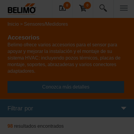
0
0
Inicio
Sensores/Medidores
Accesorios
Belimo ofrece varios accesorios para el sensor para
apoyar y mejorar la instalación y el montaje de su
sistema HVAC: incluyendo pozos térmicos, placas de
montaje, soportes, abrazaderas y varios conectores
adaptadores.
Conozca más detalles
Filtrar por
98
resultados encontrados