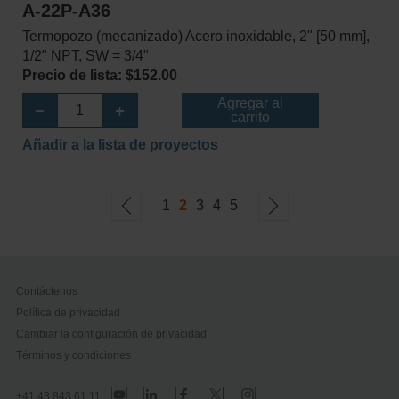
A-22P-A36
Termopozo (mecanizado) Acero inoxidable, 2" [50 mm],
1/2" NPT, SW = 3/4"
Precio de lista: $152.00
Agregar al
carrito
Añadir a la lista de proyectos
1
2
3
4
5
Contáctenos
Política de privacidad
Cambiar la configuración de privacidad
Términos y condiciones
+41 43 843 61 11