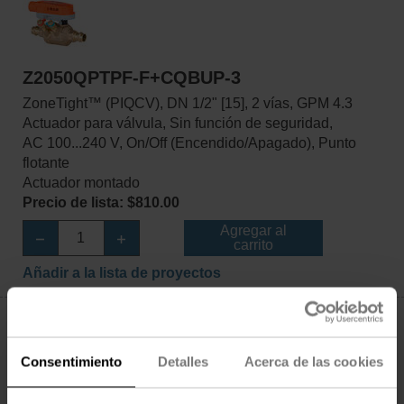
Z2050QPTPF-F+CQBUP-3
ZoneTight™ (PIQCV), DN 1/2" [15], 2 vías, GPM 4.3
Actuador para válvula, Sin función de seguridad,
AC 100...240 V, On/Off (Encendido/Apagado), Punto
flotante
Actuador montado
Precio de lista: $810.00
Agregar al
carrito
Añadir a la lista de proyectos
Consentimiento
Detalles
Acerca de las cookies