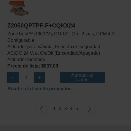
Z2050QPTPF-F+CQKX24
ZoneTight™ (PIQCV), DN 1/2" [15], 2 vías, GPM 4.3
Configurable
Actuador para válvula, Función de seguridad,
AC/DC 24 V, o, On/Off (Encendido/Apagado)
Actuador montado
Precio de lista: $837.00
Agregar al
carrito
Añadir a la lista de proyectos
1
2
3
4
5