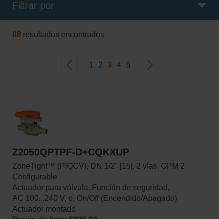
Filtrar por
88
resultados encontrados
1
2
3
4
5
Z2050QPTPF-D+CQKXUP
ZoneTight™ (PIQCV), DN 1/2" [15], 2 vías, GPM 2
Configurable
Actuador para válvula, Función de seguridad,
AC 100...240 V, o, On/Off (Encendido/Apagado)
Actuador montado