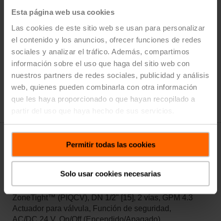
Z2050QPTPF-F+CQKB24-LL
Esta página web usa cookies
ZoneTight™ (PIQCV), DN 1/2" [15], 2 vías, GPM 4.3
Actuador para válvula, Función de seguridad,
Las cookies de este sitio web se usan para personalizar
AC/DC 24 V, On/Off (Encendido/Apagado),
el contenido y los anuncios, ofrecer funciones de redes
Normalmente abierto, posición de seguridad abierto
sociales y analizar el tráfico. Además, compartimos
Actuador montado
información sobre el uso que haga del sitio web con
Precio de lista: $837.00
nuestros partners de redes sociales, publicidad y análisis
Agregar al
web, quienes pueden combinarla con otra información
carrito
que les haya proporcionado o que hayan recopilado a
Añadir a la lista de proyectos
partir del uso que haya hecho de sus servicios.
Permitir todas las cookies
Solo usar cookies necesarias
Z2050QPTPF-F+CQKB24-RR
ZoneTight™ (PIQCV), DN 1/2" [15], 2 vías, GPM 4.3
Actuador para válvula, Función de seguridad,
AC/DC 24 V, On/Off (Encendido/Apagado),