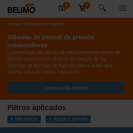
0
0
Inicio
Válvulas de control
Válvulas de control de presión
independiente
La tecnología de válvula de presión independiente de
Belimo maximiza los ahorros de energía de los
sistemas de bombeo de flujo variable a la vez que
aborda retos de control singulares.
Conozca más detalles
Filtros aplicados
x
x
Mecánicos
Ajuste a presión