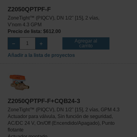
Z2050QPTPF-F
ZoneTight™ (PIQCV), DN 1/2" [15], 2 vías,
V'nom 4.3 GPM
Precio de lista: $612.00
Agregar al
carrito
Añadir a la lista de proyectos
Z2050QPTPF-F+CQB24-3
ZoneTight™ (PIQCV), DN 1/2" [15], 2 vías, GPM 4.3
Actuador para válvula, Sin función de seguridad,
AC/DC 24 V, On/Off (Encendido/Apagado), Punto
flotante
Actuador montado