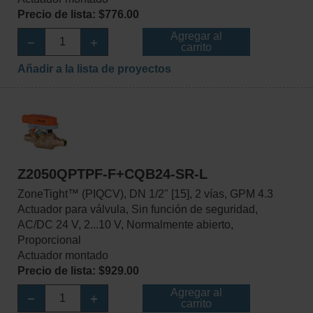
Precio de lista: $776.00
Agregar al
carrito
Añadir a la lista de proyectos
Z2050QPTPF-F+CQB24-SR-L
ZoneTight™ (PIQCV), DN 1/2" [15], 2 vías, GPM 4.3
Actuador para válvula, Sin función de seguridad,
AC/DC 24 V, 2...10 V, Normalmente abierto,
Proporcional
Actuador montado
Precio de lista: $929.00
Agregar al
carrito