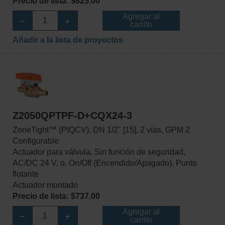
Precio de lista: $825.00
Agregar al
carrito
Añadir a la lista de proyectos
Z2050QPTPF-D+CQX24-3
ZoneTight™ (PIQCV), DN 1/2" [15], 2 vías, GPM 2
Configurable
Actuador para válvula, Sin función de seguridad,
AC/DC 24 V, o, On/Off (Encendido/Apagado), Punto
flotante
Actuador montado
Precio de lista: $737.00
Agregar al
carrito