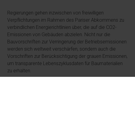
Regierungen gehen inzwischen von freiwilligen
Verpflichtungen im Rahmen des Pariser Abkommens zu
verbindlichen Energierichtlinien über, die auf die CO2-
Emissionen von Gebäuden abzielen. Nicht nur die
Bauvorschriften zur Verringerung der Betriebsemissionen
werden sich weltweit verschärfen, sondern auch die
Vorschriften zur Berücksichtigung der grauen Emissionen,
um transparente Lebenszyklusdaten für Baumaterialien
zu erhalten.
Energierichtlinien und
Gebäudeemissionen: vom
Pariser Abkommen zu