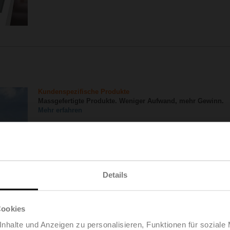
Kundenspezifische Produkte
Massgefertigte Produkte. Weniger Aufwand, mehr Gewinn.
Mehr erfahren
Belimo hat Wachstum im ersten Halbjahr 2026 bes
51. Generalversammlung der BELIMO Holding AG
März 2026
Belimo hat Wachstum im Jahr 2025 beschleunigt
Details
Klimaziele von Belimo von der Science Based Targe
19. August 2025
Kapitalisierung der starken Wachstumsdynamik –
Cookies
50. Generalversammlung der BELIMO Holding AG
März 2025
nhalte und Anzeigen zu personalisieren, Funktionen für soziale