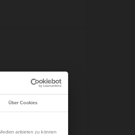
chleunigt - 20. Juli 2026
 genehmigt alle Anträge – 24.
 - 23. Februar 2026
Über Cookies
ts initiative (SBTi) validiert -
 21. Juli 2025
 genehmigt alle Anträge – 25.
 Medien anbieten zu können