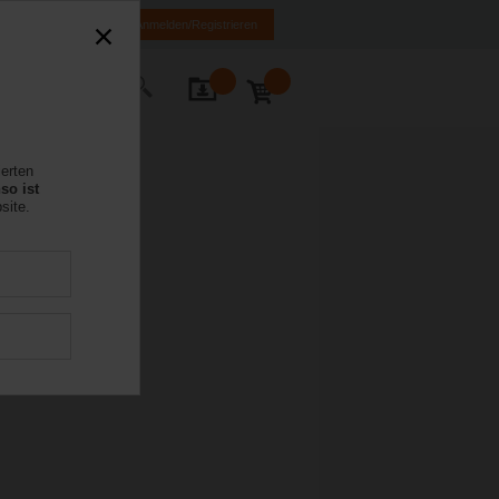
DE
EN
Anmelden/Registrieren
Kontakt
ierten
so ist
site.