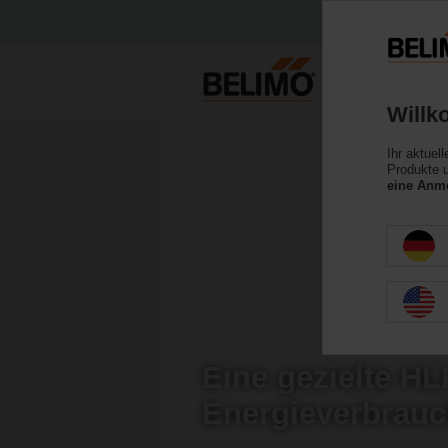
Willk
Ihr aktuel
Produkte u
eine Anme
Eine gezielte H
Energieverbrau