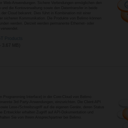
rer Web-Anwendungen. Sichere Verbindungen ermöglichen den
en und die Kontoverwaltung sowie den Datentransfer in beide
n der Cloud bekannt. Dies führt in Kombination mit einer
er sicheren Kommunikation. Die Produkte von Belimo können
bunden werden. Derzeit werden permanente Ethernet- oder
 verwendet.
IoT Products
 - 3.67 MB)
ion Programming Interface) in der Core-Cloud von Belimo
genannte 3rd Party-Anwendungen, einzurichten. Die Client-API
sowie Lese-/Schreibzugriff auf die eigenen Geräte, deren Status
e Entwickler erhalten Zugriff auf API-Dokumentation und
halten Sie von Ihrem Ansprechpartner bei Belimo.