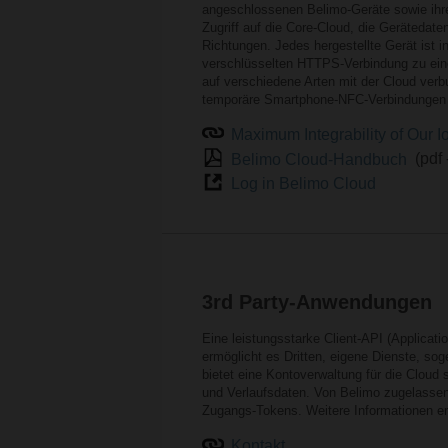
angeschlossenen Belimo-Geräte sowie ih
Zugriff auf die Core-Cloud, die Gerätedat
Richtungen. Jedes hergestellte Gerät ist i
verschlüsselten HTTPS-Verbindung zu ein
auf verschiedene Arten mit der Cloud ver
temporäre Smartphone-NFC-Verbindungen
Maximum Integrability of Our 
Belimo Cloud-Handbuch
(pdf
Log in Belimo Cloud
3rd Party-Anwendungen
Eine leistungsstarke Client-API (Applicat
ermöglicht es Dritten, eigene Dienste, so
bietet eine Kontoverwaltung für die Cloud 
und Verlaufsdaten. Von Belimo zugelassen
Zugangs-Tokens. Weitere Informationen er
Kontakt