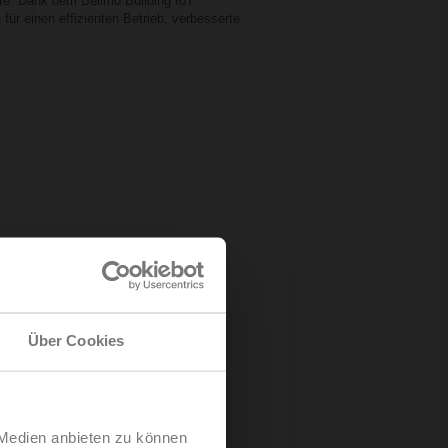
kte. Dank dem Belimo Building IoT
ür einen effizienten Betrieb, verbesserte
Über Cookies
 Medien anbieten zu können