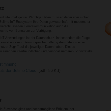
tz
dukte intelligenter. Wichtige Daten müssen dabei aber sicher
 Belimo IoT Ecosystem ihre Daten gewissenhaft mit modernster
, verschlüsselten Gerätekommunikation auch die
echte von Benutzern zur Verfügung.
 IoT-Anwendungen ist der Datenschutz, insbesondere die Frage,
e einsehen kann. Belimo speichert alle Systemdaten in einer
nutzer Zugriff auf die jeweiligen Daten haben. Dieses
einer benutzerfreundlichen und personalisierbaren Schnittstelle
estimmung
utz der Belimo Cloud
(pdf - 86 KB)
r
 Zuverlässigkeit und höchstmögliche Effizienz der