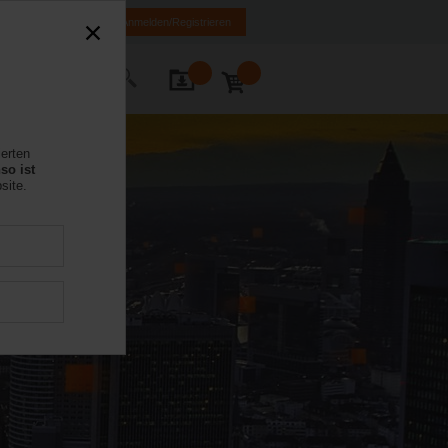
DE
EN
Anmelden/Registrieren
Kontakt
ierten
so ist
site.