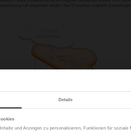
euern – diese Konnektivität ist ein integraler Bestandteil unserer IoT-Produ
ptimierung voll ausgenutzt werden. Das Ecosystem empfiehlt Einstellungen f
Details
Cookies
nhalte und Anzeigen zu personalisieren, Funktionen für soziale