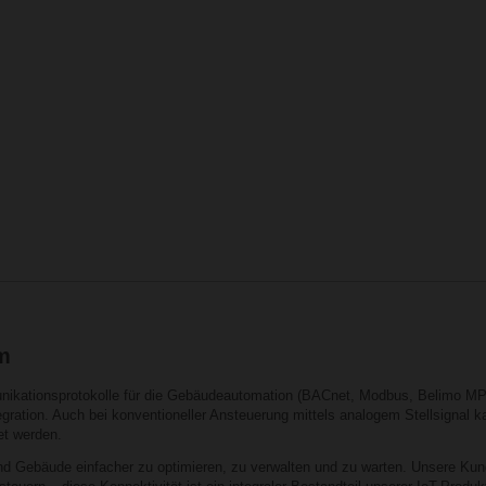
m
nikationsprotokolle für die Gebäudeautomation (BACnet, Modbus, Belimo MP
egration. Auch bei konventioneller Ansteuerung mittels analogem Stellsignal
et werden.
sind Gebäude einfacher zu optimieren, zu verwalten und zu warten. Unsere Ku