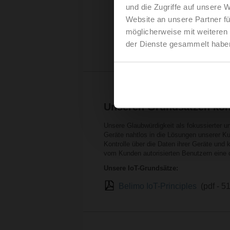
und die Zugriffe auf unsere 
Website an unsere Partner fü
möglicherweise mit weiteren
der Dienste gesammelt habe
Unseren Grundsätzen kön
Unsere Glaubwürdigkeit als fokussierter un
Geräte nahtlos in die Lösungen unserer Ku
Kontrolle über die Daten ihrer Geräte un
vom Kunden autorisierten Benutzern eine o
Unsere IoT-Grundsätze:
Belimo IoT-Principles
(pdf - 5