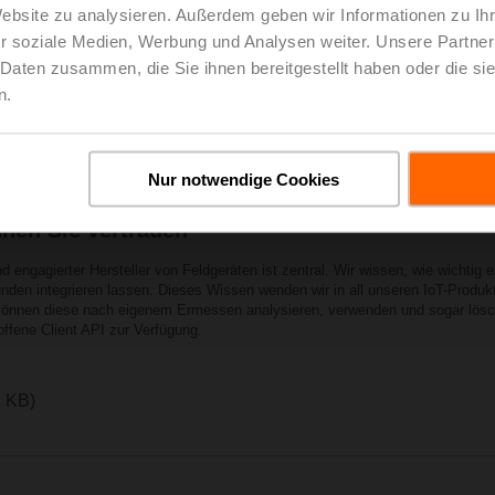
Website zu analysieren. Außerdem geben wir Informationen zu I
r soziale Medien, Werbung und Analysen weiter. Unsere Partner
 Daten zusammen, die Sie ihnen bereitgestellt haben oder die s
n.
Nur notwendige Cookies
nen Sie vertrauen
d engagierter Hersteller von Feldgeräten ist zentral. Wir wissen, wie wichtig 
nden integrieren lassen. Dieses Wissen wenden wir in all unseren IoT-Produk
d können diese nach eigenem Ermessen analysieren, verwenden und sogar lösch
ffene Client API zur Verfügung.
1 KB)