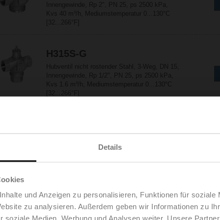
Innengewinde, Rp 2", PN 25, ps 2500 kPa,
Kvs 40 m³/h, Mediumstemperatur 0...130°C
[32...266°F]
H315S-G
Hubventil nicht rostender Stahl, 3-Weg, DN 15,
Innengewinde, Rp 1/2", PN 25, ps 2500 kPa,
Kvs 1.6 m³/h, Mediumstemperatur 0...130°C
[32...266°F]
H315S-J
Hubventil nicht rostender Stahl, 3-Weg, DN 15,
Innengewinde, Rp 1/2", PN 25, ps 2500 kPa,
Details
Kvs 4.0 m³/h, Mediumstemperatur 0...130°C
[32...266°F]
Cookies
H320S-K
nhalte und Anzeigen zu personalisieren, Funktionen für soziale
Website zu analysieren. Außerdem geben wir Informationen zu I
Hubventil nicht rostender Stahl, 3-Weg, DN 20,
Innengewinde, Rp 3/4", PN 25, ps 2500 kPa,
r soziale Medien, Werbung und Analysen weiter. Unsere Partner