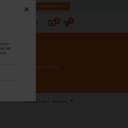
DE
EN
Anmelden/Registrieren
0
0
Kontakt
ierten
so ist
site.
m die Anforderungen verschiedenster
Sortieren nach: Relevanz