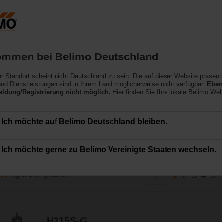
Deutschland
Produkte
Support
Über uns
ommen bei Belimo Deutschland
ler Standort scheint nicht Deutschland zu sein. Die auf dieser Website präsent
nd Dienstleistungen sind in Ihrem Land möglicherweise nicht verfügbar.
Eben
ldung/Registrierung nicht möglich.
Hier finden Sie Ihre lokale Belimo Web
ennweiten DN 15 bis DN 250 mit Gewinde- oder Flanschanschluss erhältlich, u
Ich möchte auf Belimo Deutschland bleiben.
r bei hohen Temperaturen zu erfüllen.
Ich möchte gerne zu Belimo Vereinigte Staaten wechseln.
191
Ergebnisse gefunden
1
2
3
4
5
H215S-G