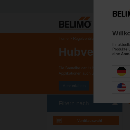
Willk
Home
Regelventile
Ihr aktuel
Hubventile
Produkte u
eine Anme
Die Baureihe der Hubventile ist in den N
Applikationen auch unter hohem Druck ode
Mehr erfahren
Filtern nach
Ventilauswahl