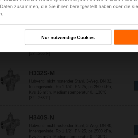
Kvs 6.3 m³/h, Mediumstemperatur 0...130°C
 Daten zusammen, die Sie ihnen bereitgestellt haben oder die s
[32...266°F]
n.
H325S-L
Hubventil nicht rostender Stahl, 3-Weg, DN 25,
Nur notwendige Cookies
Innengewinde, Rp 1", PN 25, ps 2500 kPa,
Kvs 10 m³/h, Mediumstemperatur 0...130°C
[32...266°F]
H332S-M
Hubventil nicht rostender Stahl, 3-Weg, DN 32,
Innengewinde, Rp 1 1/4", PN 25, ps 2500 kPa,
Kvs 16 m³/h, Mediumstemperatur 0...130°C
[32...266°F]
H340S-N
Hubventil nicht rostender Stahl, 3-Weg, DN 40,
Innengewinde, Rp 1 1/2", PN 25, ps 2500 kPa,
Kvs 25 m³/h, Mediumstemperatur 0...130°C