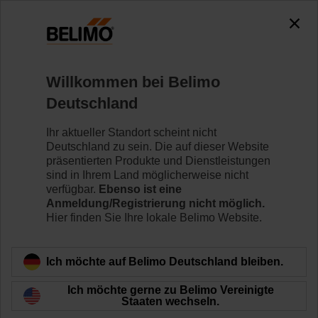
0
0
Home
Klappenantriebe
Willkommen bei Belimo
Variabler Volumenstrom
Deutschland
VAV-Antriebe von Belimo bieten Lösungen für die
Volumenstrom- und Druckregelung von VAV- und CAV-
Ihr aktueller Standort scheint nicht
Boxen.
Deutschland zu sein. Die auf dieser Website
präsentierten Produkte und Dienstleistungen
sind in Ihrem Land möglicherweise nicht
Mehr erfahren
verfügbar.
Ebenso ist eine
Anmeldung/Registrierung nicht möglich.
Hier finden Sie Ihre lokale Belimo Website.
Filtern nach
Ich möchte auf Belimo Deutschland bleiben.
32
Ergebnisse gefunden
Ich möchte gerne zu Belimo Vereinigte
Staaten wechseln.
1
2