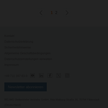
1
2
Kontakt
Datenschutzerklärung
Sicherheitshinweise
Allgemeine Geschäftsbedingungen
Datenschutzeinstellungen verwalten
Impressum
+49 711 167 83-0
Newsletter abonnieren
BELIMO Stellantriebe Vertriebs GmbH, Rita-Maiburg-Straße 30, 70794 Filderstadt
(Deutschland)