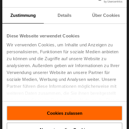
Zustimmung
Details
Über Cookies
Diese Webseite verwendet Cookies
LM24A-VST
Wir verwenden Cookies, um Inhalte und Anzeigen zu
Drehantrieb für VRU, 5 Nm, AC/DC 24 V, 120 s, IP54
personalisieren, Funktionen für soziale Medien anbieten
Nur über Hersteller von VAV-Boxen verfügbar
zu können und die Zugriffe auf unsere Website zu
analysieren. Außerdem geben wir Informationen zu Ihrer
Verwendung unserer Website an unsere Partner für
soziale Medien, Werbung und Analysen weiter. Unsere
Partner führen diese Informationen möglicherweise mit
weiteren Daten zusammen, die Sie ihnen bereitgestellt
LMQ24A-VST
haben oder die sie im Rahmen Ihrer Nutzung der Dienste
Drehantrieb für VRU, 4 Nm, AC/DC 24 V, 2.5 s, IP54
gesammelt haben.
Nur über Hersteller von VAV-Boxen verfügbar
Cookies zulassen