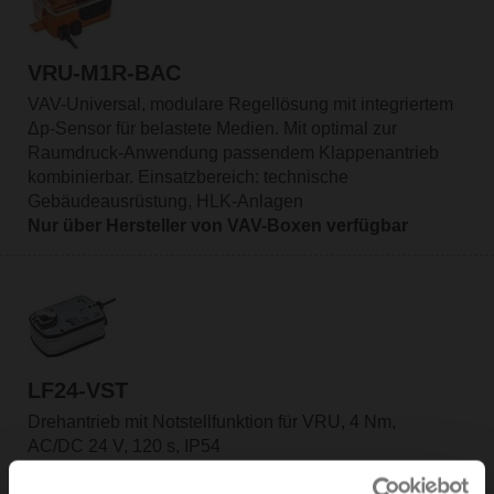
VRU-M1R-BAC
VAV-Universal, modulare Regellösung mit integriertem
Δp-Sensor für belastete Medien. Mit optimal zur
Raumdruck-Anwendung passendem Klappenantrieb
kombinierbar. Einsatzbereich: technische
Gebäudeausrüstung, HLK-Anlagen
Nur über Hersteller von VAV-Boxen verfügbar
LF24-VST
Drehantrieb mit Notstellfunktion für VRU, 4 Nm,
AC/DC 24 V, 120 s, IP54
Nur über Hersteller von VAV-Boxen verfügbar