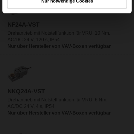
Nur notwendige Cookies
NF24A-VST
Drehantrieb mit Notstellfunktion für VRU, 10 Nm,
AC/DC 24 V, 120 s, IP54
Nur über Hersteller von VAV-Boxen verfügbar
NKQ24A-VST
Drehantrieb mit Notstellfunktion für VRU, 6 Nm,
AC/DC 24 V, 4 s, IP54
Nur über Hersteller von VAV-Boxen verfügbar