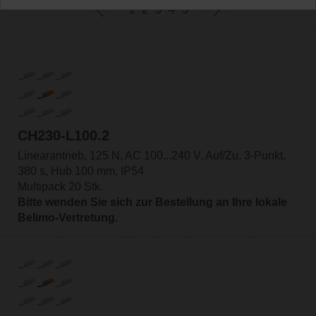
1
2
3
4
5
CH230-L100.2
Linearantrieb, 125 N, AC 100...240 V, Auf/Zu, 3-Punkt,
380 s, Hub 100 mm, IP54
Multipack 20 Stk.
Bitte wenden Sie sich zur Bestellung an Ihre lokale
Belimo-Vertretung.