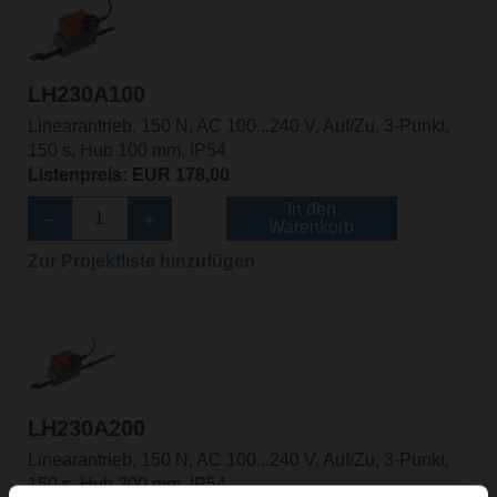
LH230A100
Linearantrieb, 150 N, AC 100...240 V, Auf/Zu, 3-Punkt,
150 s, Hub 100 mm, IP54
Listenpreis: EUR 178,00
In den
Warenkorb
Zur Projektliste hinzufügen
LH230A200
Linearantrieb, 150 N, AC 100...240 V, Auf/Zu, 3-Punkt,
150 s, Hub 200 mm, IP54