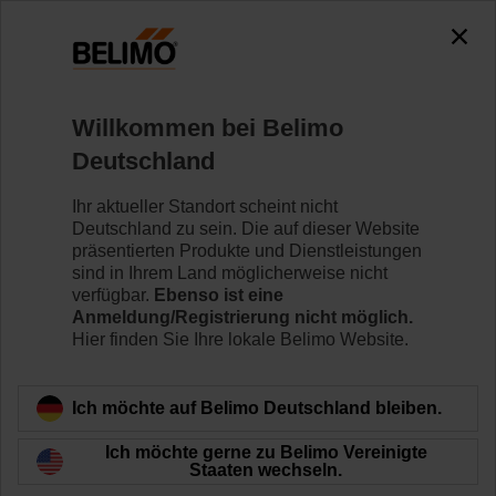
0
0
Home
Klappenantriebe
Willkommen bei Belimo
Antriebe ohne Notstellfunktion
Deutschland
Drehantriebe ohne Notstellfunktion von Belimo eignen
sich für eine Vielzahl von HLK-Anwendungen. Sie sind
Ihr aktueller Standort scheint nicht
mit verschiedensten Nennspannungen und
Deutschland zu sein. Die auf dieser Website
Drehmomenten erhältlich.
präsentierten Produkte und Dienstleistungen
sind in Ihrem Land möglicherweise nicht
verfügbar.
Ebenso ist eine
Mehr erfahren
Anmeldung/Registrierung nicht möglich.
Hier finden Sie Ihre lokale Belimo Website.
Filtern nach
Ich möchte auf Belimo Deutschland bleiben.
231
Ergebnisse gefunden
Ich möchte gerne zu Belimo Vereinigte
Staaten wechseln.