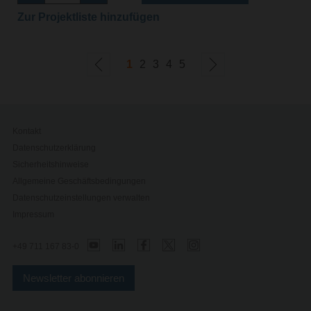
Zur Projektliste hinzufügen
1
2
3
4
5
Kontakt
Datenschutzerklärung
Sicherheitshinweise
Allgemeine Geschäftsbedingungen
Datenschutzeinstellungen verwalten
Impressum
+49 711 167 83-0
Newsletter abonnieren