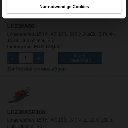
Nur notwendige Cookies
LH230A60
Linearantrieb, 150 N, AC 100...240 V, Auf/Zu, 3-Punkt,
150 s, Hub 60 mm, IP54
Listenpreis: EUR 178,00
In den
Warenkorb
Zur Projektliste hinzufügen
LH230ASR100
Linearantrieb, 150 N, AC 100...240 V, 2...10 V, 150 s,
Hub 100 mm, IP54