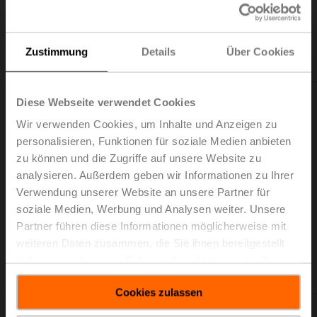
Listenpreis: EUR 185,00
In den
Warenkorb
Zustimmung
Details
Über Cookies
Zur Projektliste hinzufügen
Diese Webseite verwendet Cookies
Wir verwenden Cookies, um Inhalte und Anzeigen zu
personalisieren, Funktionen für soziale Medien anbieten
zu können und die Zugriffe auf unsere Website zu
LH230A300
analysieren. Außerdem geben wir Informationen zu Ihrer
Linearantrieb, 150 N, AC 100...240 V, Auf/Zu, 3-Punkt,
Verwendung unserer Website an unsere Partner für
150 s, Hub 300 mm, IP54
soziale Medien, Werbung und Analysen weiter. Unsere
Listenpreis: EUR 188,00
Partner führen diese Informationen möglicherweise mit
In den
weiteren Daten zusammen, die Sie ihnen bereitgestellt
Warenkorb
haben oder die sie im Rahmen Ihrer Nutzung der Dienste
Zur Projektliste hinzufügen
gesammelt haben.
Cookies zulassen