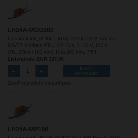
LH24A-MOD200
Linearantrieb, 35 lbf [150 N], AC/DC 24 V, BACnet
MS/TP, Modbus RTU, MP-Bus, 2...10 V, 150 s
(70...270 s / 100 mm), Hub 200 mm, IP54
Listenpreis: EUR 327,00
In den
Warenkorb
Zur Projektliste hinzufügen
LH24A-MP100
Linearantrieb, 150 N, AC/DC 24 V, MP-Bus, 2...10 V,