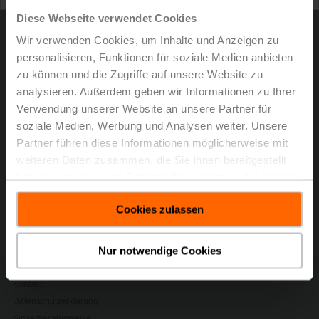
halbes Jahrhundert voller Innovation, Wachstum,
Diese Webseite verwendet Cookies
Nachhaltigkeit und Teamgeist. Die im ersten Halbjahr
2025 erzielten strategischen und finanziellen
Wir verwenden Cookies, um Inhalte und Anzeigen zu
Ergebnisse unterstreichen den erfolgreichen Weg eines
personalisieren, Funktionen für soziale Medien anbieten
Unternehmens, das heute sowohl Markt- als auch
zu können und die Zugriffe auf unsere Website zu
Innovationsführer bei Feldgeräten für Heizungs-,
analysieren. Außerdem geben wir Informationen zu Ihrer
Lüftungs- und Klimaanwendungen (HLK-
Verwendung unserer Website an unsere Partner für
Anwendungen) ist.
soziale Medien, Werbung und Analysen weiter. Unsere
> Für mehr Informationen klicken Sie bitte den Link
Partner führen diese Informationen möglicherweise mit
unterhalb.
weiteren Daten zusammen, die Sie ihnen bereitgestellt
haben oder die sie im Rahmen Ihrer Nutzung der Dienste
Medienmitteilung - 21. Juli 2025,
gesammelt haben.
Kapitalisierung der starken
Cookies zulassen
Wachstumsdynamik
(pdf - 205 KB)
Nur notwendige Cookies
Kontakt
Datenschutzerklärung
Sicherheitshinweise