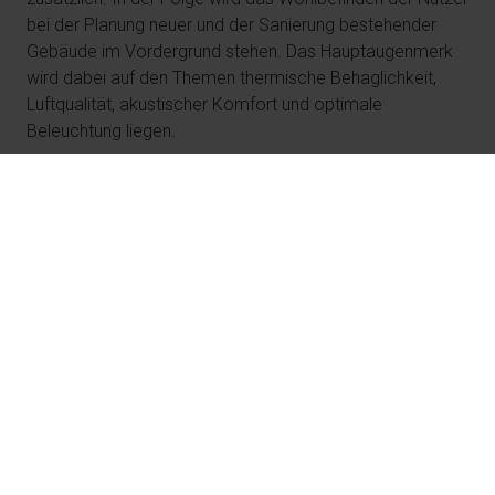
bei der Planung neuer und der Sanierung bestehender
Gebäude im Vordergrund stehen. Das Hauptaugenmerk
wird dabei auf den Themen thermische Behaglichkeit,
Luftqualität, akustischer Komfort und optimale
Beleuchtung liegen.
Argumente für gesunde
Innenräume
Menschen in Industrieländern verbringen fast 90%
(53)
ihrer Zeit in geschlossenen Räumen
. Mit der
zunehmenden Urbanisierung wird die Zahl der
Menschen, die mehr Zeit in Innenräumen verbringen,