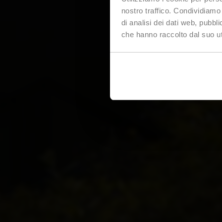
nostro traffico. Condividiamo 
di analisi dei dati web, pubbl
che hanno raccolto dal suo uti