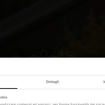
Dettagli
ookie
nalizzare contenuti ed annunci, per fornire funzionalità dei socia