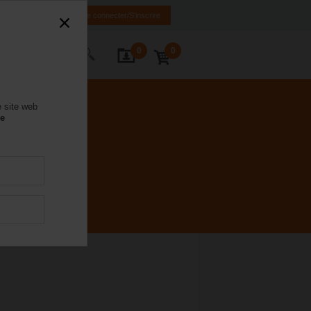
IT
FR
EN
Se connecter/S'inscrire
0
0
ctez-nous
e site web
se