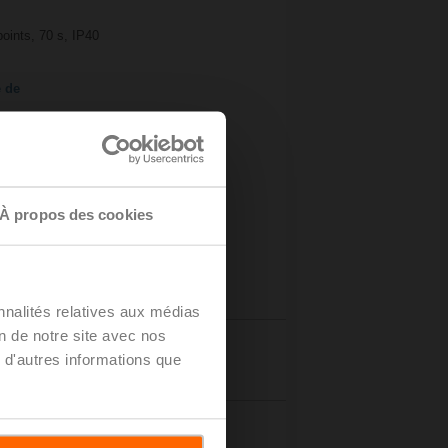
oints, 70 s, IP40
e de
À propos des cookies
nnalités relatives aux médias
on de notre site avec nos
Détails
 d'autres informations que