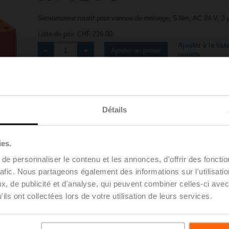
Servomoteur rotatif pour vannes de mélange, 5 Nm, AC 24 V, 3 p
Liste de prix
CHF 239.00
Ajouter à la list
Ajouter au panier
projets
Partager
Détails
ies.
e personnaliser le contenu et les annonces, d'offrir des fonctio
rafic. Nous partageons également des informations sur l'utilisati
Accessoires
, de publicité et d'analyse, qui peuvent combiner celles-ci avec
ils ont collectées lors de votre utilisation de leurs services.