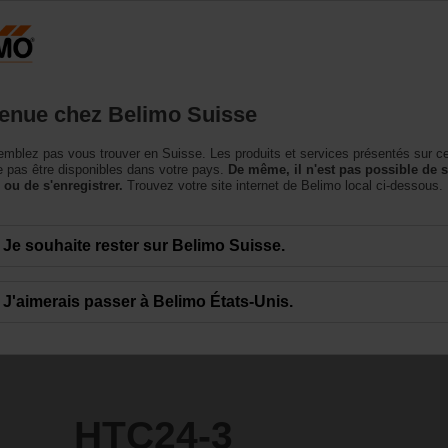
Suisse
DE
roduits
Support
À propos de nous
Conta
enue chez Belimo Suisse
nne de régulation
mblez pas vous trouver en Suisse. Les produits et services présentés sur c
 pas être disponibles dans votre pays.
De même, il n'est pas possible de 
 ou de s'enregistrer.
Trouvez votre site internet de Belimo local ci-dessous.
Je souhaite rester sur Belimo Suisse.
J'aimerais passer à Belimo États-Unis.
HTC24-3