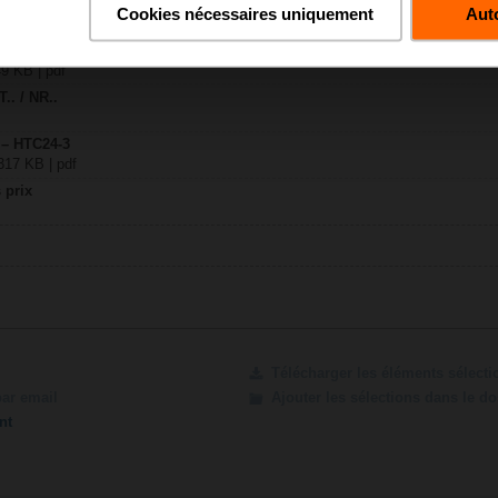
Cookies nécessaires uniquement
Auto
49 KB | pdf
T.. / NR..
 – HTC24-3
317 KB | pdf
 prix
Télécharger les éléments sélect
par email
Ajouter les sélections dans le d
nt