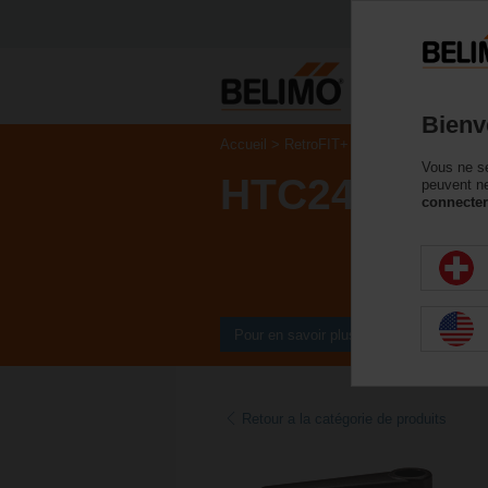
P
Bienv
Accueil
RetroFIT+
Servomoteurs de va
Vous ne se
HTC24-3
peuvent ne
connecter
Pour en savoir plus
Retour a la catégorie de produits