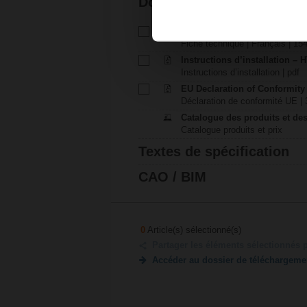
Documentation
Fiche technique - HTC24-3
Fiche technique | Français | 15
Instructions d’installation – H
Instructions d’installation | pdf
EU Declaration of Conformity
Déclaration de conformité UE | 
Catalogue des produits et des
Catalogue produits et prix
Textes de spécification
CAO / BIM
0
Article(s) sélectionné(s)
Partager les éléments sélectionnés 
Accéder au dossier de téléchargeme