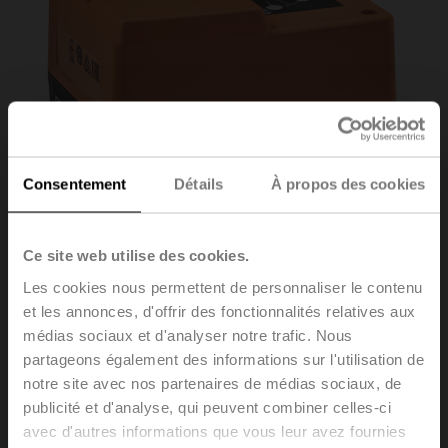
Consentement
Détails
À propos des cookies
Ce site web utilise des cookies.
Les cookies nous permettent de personnaliser le contenu
et les annonces, d'offrir des fonctionnalités relatives aux
HTD24-3
médias sociaux et d'analyser notre trafic. Nous
partageons également des informations sur l'utilisation de
notre site avec nos partenaires de médias sociaux, de
Servomoteur rotatif pour vannes de mélange, 5 Nm,
publicité et d'analyse, qui peuvent combiner celles-ci
AC 24 V, 3 points, 140 s, IP40
avec d'autres informations que vous leur avez fournies