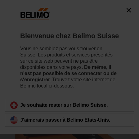
0
0
Accueil
RetroFIT+
Servomoteurs de vanne de régulatio
Bienvenue chez Belimo Suisse
HTD24-3
Vous ne semblez pas vous trouver en
Suisse. Les produits et services présentés
sur ce site web peuvent ne pas être
disponibles dans votre pays.
De même, il
Pour en savoir plus
n'est pas possible de se connecter ou de
s'enregistrer.
Trouvez votre site internet de
Belimo local ci-dessous.
Retour a la catégorie de produits
Je souhaite rester sur Belimo Suisse.
J'aimerais passer à Belimo États-Unis.