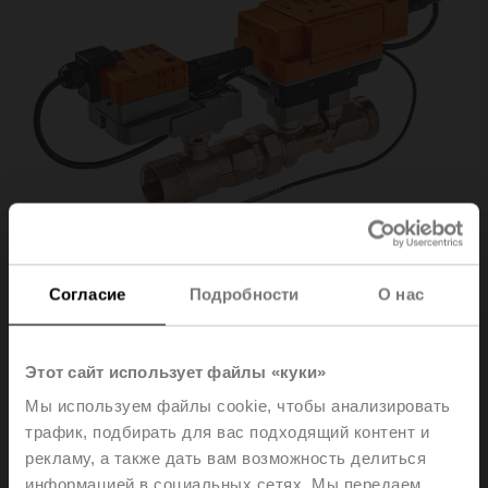
Согласие
Подробности
О нас
EV032R2+BAC
Этот сайт использует файлы «куки»
Мы используем файлы cookie, чтобы анализировать
Electr. 2-way PI-CCV Belimo Energy Valve™,
трафик, подбирать для вас подходящий контент и
AC/DC 24 V, BACnet/IP, BACnet MS/TP, Modbus TCP,
рекламу, а также дать вам возможность делиться
Modbus RTU, MP-Bus, Cloud, 2...10 V, DN 32, Internal
информацией в социальных сетях. Мы передаем