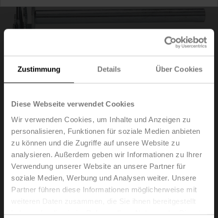
Zustimmung
Details
Über Cookies
Diese Webseite verwendet Cookies
Wir verwenden Cookies, um Inhalte und Anzeigen zu
personalisieren, Funktionen für soziale Medien anbieten
AV8-25
zu können und die Zugriffe auf unsere Website zu
analysieren. Außerdem geben wir Informationen zu Ihrer
Verwendung unserer Website an unsere Partner für
Achsverlängerung 240 mm ø20 mm für Klappenachse
soziale Medien, Werbung und Analysen weiter. Unsere
ø8...22.7 mm
Partner führen diese Informationen möglicherweise mit
Listenpreis
64,00 €
weiteren Daten zusammen, die Sie ihnen bereitgestellt
haben oder die sie im Rahmen Ihrer Nutzung der Dienste
In den