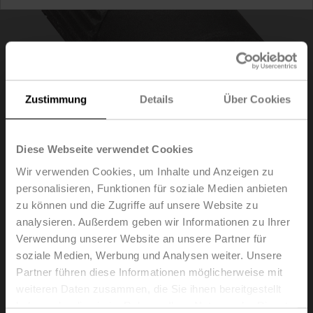
Zustimmung
Details
Über Cookies
Diese Webseite verwendet Cookies
Wir verwenden Cookies, um Inhalte und Anzeigen zu
personalisieren, Funktionen für soziale Medien anbieten
ZGF-17
zu können und die Zugriffe auf unsere Website zu
analysieren. Außerdem geben wir Informationen zu Ihrer
Verwendung unserer Website an unsere Partner für
Formschlussadapter Zweiflach, 17xø22x33 mm
soziale Medien, Werbung und Analysen weiter. Unsere
(BxøxH), für GR..-R
Partner führen diese Informationen möglicherweise mit
Listenpreis
65,10 €
weiteren Daten zusammen, die Sie ihnen bereitgestellt
haben oder die sie im Rahmen Ihrer Nutzung der Dienste
In den