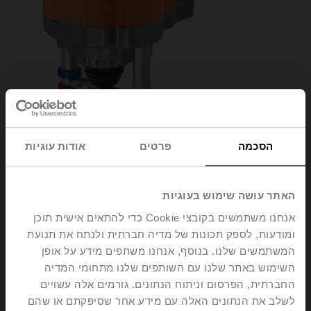
הסכמה
פרטים
אודות עוגיות
האתר עושה שימוש בעוגיות
אנחנו משתמשים בקובצי Cookie כדי להתאים אישית תוכן
AVK24A-MOD
ומודעות, לספק תכונות של מדיה חברתית ולנתח את תנועת
המשתמשים שלנו. בנוסף, אנחנו משתפים מידע על אופן
השימוש באתר שלנו עם השותפים שלנו מתחומי המדיה
Globe valve actuator fail-safe NC/NO, 2000 N,
החברתית, הפרסום וניתוח הנתונים. גורמים אלה עשויים
AC/DC 24 V, BACnet MS/TP, Modbus RTU, MP-Bus,
לשלב את הנתונים האלה עם מידע אחר שסיפקתם או שהם
2...10 V, 150 s (90...150 s), Stroke 32 mm, IP54