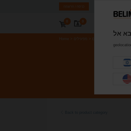
ראל
EN
HE
כניסה / הרשמה
0
0
ור קשר
מפעילי שסתומים
מפעילים
Home
geolocation
Back to product category