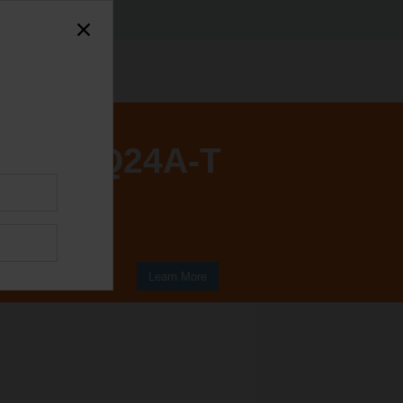
CQ24A-T
Learn More