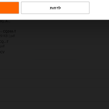
לדחות
-T
| 1249 KB | pdf
K)..A-..
y – CQ24A-T
29 KB | pdf
CQ..-T
 pdf
QCV