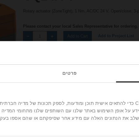
Rotary actuator (ZoneTight), 1 Nm, AC/DC 24 V, Open/close, 3-po
Please contact your local Sales Representative for ordering.
Add to Project List
Add to Cart
Share
פרטים
אנחנו משתמשים בקובצי Cookie כדי להתאים אישית תוכן ומודעות, לספק תכונות של מ
ידע על אופן השימוש באתר שלנו עם השותפים שלנו מתחומי המדיה 
Accessories
 לשלב את הנתונים האלה עם מידע אחר שסיפקתם או שהם אספו בע