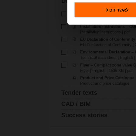
Documentation
לאשר הכול
Technical data sheet – CQ24A
Technical data sheet | English 
Installation instructions – CQ(
Installation instructions | pdf
EU Declaration of Conformit
EU Declaration of Conformity | 
Environmental Declaration – 
Technical data sheet | English |
Flyer – Compact zone valve 
Flyer | English | 1536 KB | pdf
Product and Price Catalogue
Product and price catalogue
Tender texts
CAD / BIM
Success stories