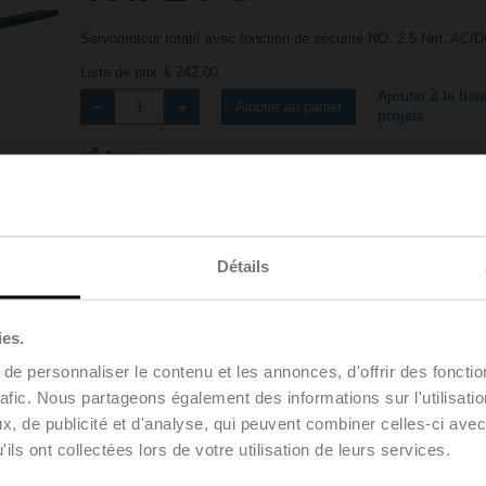
Servomoteur rotatif avec fonction de sécurité NO, 2.5 Nm, AC/DC
Liste de prix
€ 242,00
Ajouter à la list
Ajouter au panier
projets
Partager
Détails
ies.
e personnaliser le contenu et les annonces, d'offrir des fonctio
gements
Dé
rafic. Nous partageons également des informations sur l'utilisati
, de publicité et d'analyse, qui peuvent combiner celles-ci avec
ils ont collectées lors de votre utilisation de leurs services.