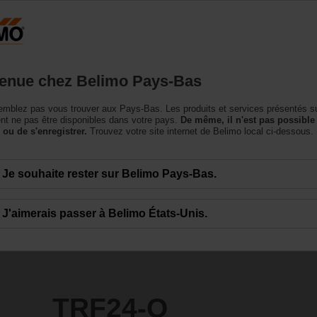
Pays-Bas
NL
roduits
Support
À propos de nous
Conta
enue chez Belimo Pays-Bas
vomoteurs de vannes
mblez pas vous trouver aux Pays-Bas. Les produits et services présentés su
t ne pas être disponibles dans votre pays.
De même, il n'est pas possible
 ou de s'enregistrer.
Trouvez votre site internet de Belimo local ci-dessous.
Je souhaite rester sur Belimo Pays-Bas.
J'aimerais passer à Belimo États-Unis.
TRF24-O