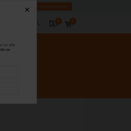
FR
DE
EN
Se connecter/S'inscrire
0
0
ctez-nous
r ce site
 de se