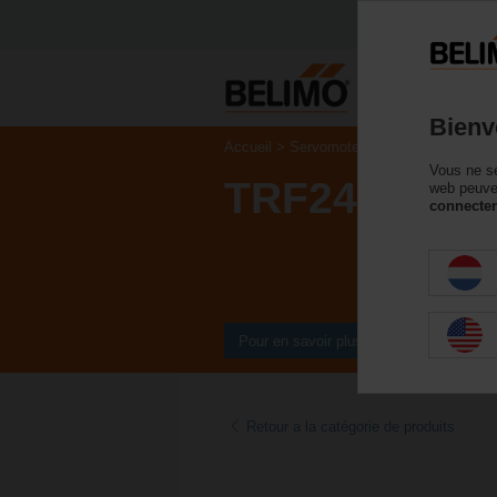
P
Bienv
Accueil
Servomoteurs de registre
Ser
Vous ne se
TRF24-O
web peuven
connecter
Pour en savoir plus
Retour a la catégorie de produits