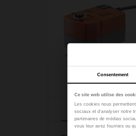
Consentement
Ce site web utilise des cook
Les cookies nous permettent d
Téléchar
sociaux et d'analyser notre t
partenaires de médias sociaux
vous leur avez fournies ou qu'