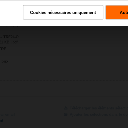
Cookies nécessaires uniquement
Auto
93 KB | pdf
RF..(-O)(-T)
 – TRF24-O
21 KB | pdf
TRF..
 prix
Télécharger les éléments sélect
par email
Ajouter les sélections dans le d
nt