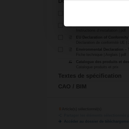
Documentation
Fiche technique – TRF24-O
Fiche technique | Français | 13
Instructions d’installation – T
Instructions d’installation | pdf
EU Declaration of Conformity
Déclaration de conformité UE | 
Environmental Declaration – 
Fiche technique | Anglais | pdf
Catalogue des produits et des
Catalogue produits et prix
Textes de spécification
CAO / BIM
0
Article(s) sélectionné(s)
Partager les éléments sélectionnés 
Accéder au dossier de téléchargeme