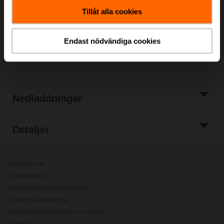
kundvagn
Tillåt alla cookies
Lägg till i
projektlistan
Endast nödvändiga cookies
Dela
Nedladdningar
Detaljer
Kontakta oss
Integritetspolicy
Ändra integritetsinställningar
Säkerhetsanvisningar
Allmänna bestämmelser och villkor