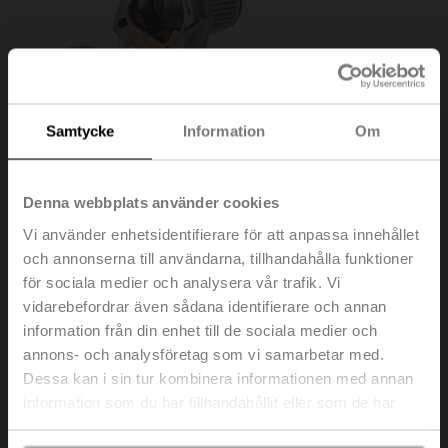
Samtycke
Information
Om
Denna webbplats använder cookies
Vi använder enhetsidentifierare för att anpassa innehållet
och annonserna till användarna, tillhandahålla funktioner
för sociala medier och analysera vår trafik. Vi
K-SA
vidarebefordrar även sådana identifierare och annan
information från din enhet till de sociala medier och
Klämkoppling reversibel för SM..A, NKQ..A, NMQ..A,
annons- och analysföretag som vi samarbetar med.
universalklämbygel diameter ø10...20 mm [3/8...3/4"]
Dessa kan i sin tur kombinera informationen med annan
information som du har tillhandahållit eller som de har
Listpris
349,00 SEK
samlat in när du har använt deras tjänster.
Lägg till i