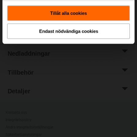
Lägg till i
projektlistan
Tillåt alla cookies
Dela
Endast nödvändiga cookies
Nedladdningar
Tillbehör
Detaljer
Kontakta oss
Integritetspolicy
Ändra integritetsinställningar
Säkerhetsanvisningar