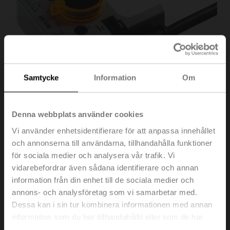
Samtycke
Information
Om
Denna webbplats använder cookies
Vi använder enhetsidentifierare för att anpassa innehållet
och annonserna till användarna, tillhandahålla funktioner
S2A/500 GR
för sociala medier och analysera vår trafik. Vi
vidarebefordrar även sådana identifierare och annan
Hjälpbrytare 2x SPDT tillägg, grå
information från din enhet till de sociala medier och
annons- och analysföretag som vi samarbetar med.
Listpris
1 790,00 SEK
Dessa kan i sin tur kombinera informationen med annan
Lägg till i
information som du har tillhandahållit eller som de har
kundvagn
samlat in när du har använt deras tjänster.