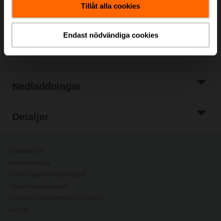
Tillåt alla cookies
Lägg till i
projektlistan
Endast nödvändiga cookies
Dela
Nedladdningar
Detaljer
Kontakta oss
Integritetspolicy
Ändra integritetsinställningar
Säkerhetsanvisningar
Allmänna bestämmelser och villkor
Avtryck