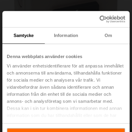
Samtycke
Information
Om
Denna webbplats använder cookies
Vi använder enhetsidentifierare för att anpassa innehållet
och annonserna till användarna, tillhandahålla funktioner
för sociala medier och analysera vår trafik. Vi
SGA24
vidarebefordrar även sådana identifierare och annan
information från din enhet till de sociala medier och
annons- och analysföretag som vi samarbetar med.
Lägesställare för väggmontering
Dessa kan i sin tur kombinera informationen med annan
Listpris
1 872,00 SEK
information som du har tillhandahållit eller som de har
samlat in när du har använt deras tjänster.
Lägg till i
kundvagn