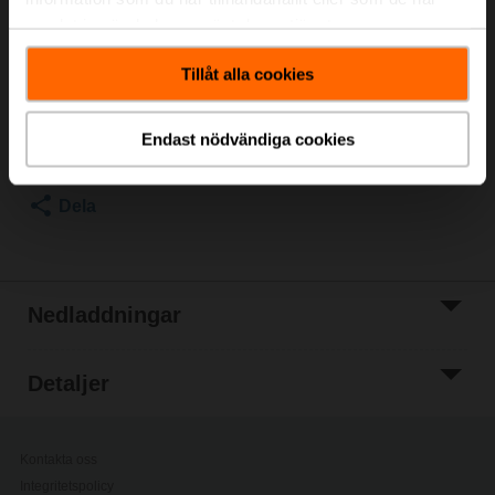
10...20 mm / kvadratisk 10...16 mm för BFA
samlat in när du har använt deras tjänster.
Listpris
422,00 SEK
Tillåt alla cookies
Lägg till i
kundvagn
Lägg till i
Endast nödvändiga cookies
projektlistan
Dela
Nedladdningar
Detaljer
Kontakta oss
Integritetspolicy