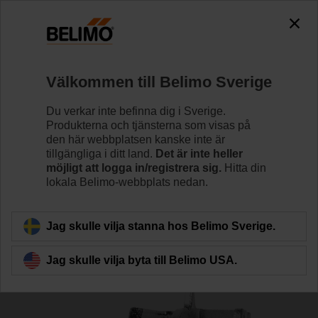
The exception is : javax.servlet.jsp.JspException: Problem
accessing the absolute URL
"https://www.belimo.com/se/sv_SE/~mgnlArea=outdated~".
java.io.IOException: Server returned HTTP response code: 500
for URL:
Välkommen till Belimo Sverige
https://www.belimo.com/se/sv_SE/~mgnlArea=outdated~
Du verkar inte befinna dig i Sverige.
Hem
Spjällställdon
Tillbehör
Produkterna och tjänsterna som visas på
den här webbplatsen kanske inte är
ZK-BFA
tillgängliga i ditt land.
Det är inte heller
möjligt att logga in/registrera sig.
Hitta din
lokala Belimo-webbplats nedan.
Jag skulle vilja stanna hos Belimo Sverige.
Tillbaka till produktkategori
Jag skulle vilja byta till Belimo USA.