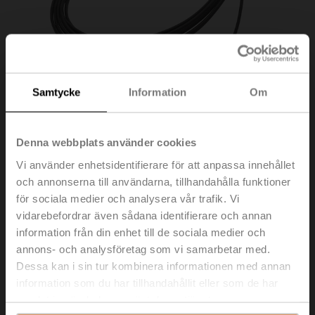
Samtycke
Information
Om
Denna webbplats använder cookies
Vi använder enhetsidentifierare för att anpassa innehållet
och annonserna till användarna, tillhandahålla funktioner
för sociala medier och analysera vår trafik. Vi
ZK4-GEN
vidarebefordrar även sådana identifierare och annan
information från din enhet till de sociala medier och
Anslutningskabel 3 m, A: RJ11 6/4 LINK.10, B: 3-stifts
annons- och analysföretag som vi samarbetar med.
Weidmüller och matningsanslutning
Dessa kan i sin tur kombinera informationen med annan
information som du har tillhandahållit eller som de har
Listpris
956,00 SEK
samlat in när du har använt deras tjänster.
Lägg till i