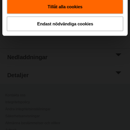
kundvagn
Tillåt alla cookies
Lägg till i
projektlistan
Endast nödvändiga cookies
Dela
Nedladdningar
Detaljer
Kontakta oss
Integritetspolicy
Ändra integritetsinställningar
Säkerhetsanvisningar
Allmänna bestämmelser och villkor