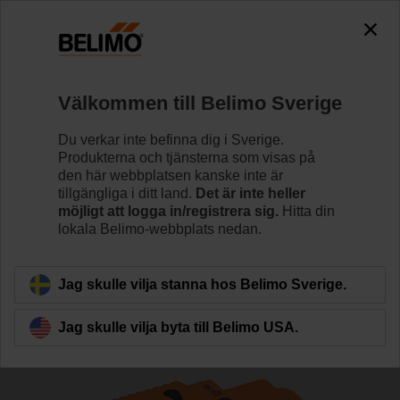
The exception is : javax.servlet.jsp.JspException: Problem
accessing the absolute URL
"https://www.belimo.com/se/sv_SE/~mgnlArea=outdated~".
java.io.IOException: Server returned HTTP response code: 500
for URL:
Välkommen till Belimo Sverige
https://www.belimo.com/se/sv_SE/~mgnlArea=outdated~
Du verkar inte befinna dig i Sverige.
Hem
Reglerventiler
Sätesventiler
Produkterna och tjänsterna som visas på
den här webbplatsen kanske inte är
H6025X10-S2/NVK230A-3
tillgängliga i ditt land.
Det är inte heller
möjligt att logga in/registrera sig.
Hitta din
lokala Belimo-webbplats nedan.
Läs mer
Jag skulle vilja stanna hos Belimo Sverige.
Jag skulle vilja byta till Belimo USA.
Tillbaka till produktkategori