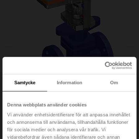
Samtycke
Information
Om
H6025X10-S2/SV24A-
Denna webbplats använder cookies
Vi använder enhetsidentifierare för att anpassa innehållet
MOD
och annonserna till användarna, tillhandahålla funktioner
för sociala medier och analysera vår trafik. Vi
vidarebefordrar även sådana identifierare och annan
Sätesventil, 2-ports, DN 25, Fläns, PN 25, ps 2500 kPa,