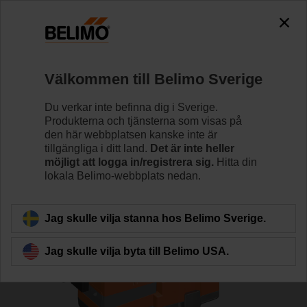
0
0
Hem
Reglerventiler
Sätesventiler
Välkommen till Belimo Sverige
H6025X10-S2/SV24A-MOD
Du verkar inte befinna dig i Sverige.
Produkterna och tjänsterna som visas på
den här webbplatsen kanske inte är
tillgängliga i ditt land.
Det är inte heller
Läs mer
möjligt att logga in/registrera sig.
Hitta din
lokala Belimo-webbplats nedan.
Tillbaka till produktkategori
Jag skulle vilja stanna hos Belimo Sverige.
Jag skulle vilja byta till Belimo USA.