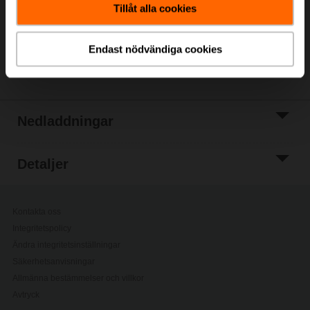
Tillåt alla cookies
Lägg till i
projektlistan
Endast nödvändiga cookies
Dela
Nedladdningar
Detaljer
Kontakta oss
Integritetspolicy
Ändra integritetsinställningar
Säkerhetsanvisningar
Allmänna bestämmelser och villkor
Avtryck