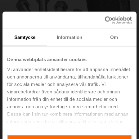
Samtycke
Information
Om
Denna webbplats använder cookies
Vi använder enhetsidentifierare för att anpassa innehållet
och annonserna till användarna, tillhandahålla funktioner
för sociala medier och analysera vår trafik. Vi
ZH750
vidarebefordrar även sådana identifierare och annan
information från din enhet till de sociala medier och
annons- och analysföretag som vi samarbetar med.
Blindfläns PN 16 för sätesventil DN 50
Dessa kan i sin tur kombinera informationen med annan
Listpris
892,00 SEK
information som du har tillhandahållit eller som de har
samlat in när du har använt deras tjänster.
Lägg till i
kundvagn