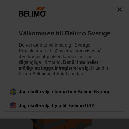
0
0
Hem
Reglerventiler
Sätesventiler
Välkommen till Belimo Sverige
H6020X6P3-S2+SV24A-SR-TPC
Du verkar inte befinna dig i Sverige.
Produkterna och tjänsterna som visas på
den här webbplatsen kanske inte är
tillgängliga i ditt land.
Det är inte heller
Läs mer
möjligt att logga in/registrera sig.
Hitta din
lokala Belimo-webbplats nedan.
Tillbaka till produktkategori
Jag skulle vilja stanna hos Belimo Sverige.
Jag skulle vilja byta till Belimo USA.