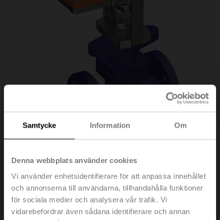
Samtycke
Information
Om
H6020X6P3-
Denna webbplats använder cookies
Vi använder enhetsidentifierare för att anpassa innehållet
S2+SV24A-SR-TPC
och annonserna till användarna, tillhandahålla funktioner
för sociala medier och analysera vår trafik. Vi
vidarebefordrar även sådana identifierare och annan
Sätesventil, 2-ports, DN 20, Fläns, PN 25, ps 2500 kPa,