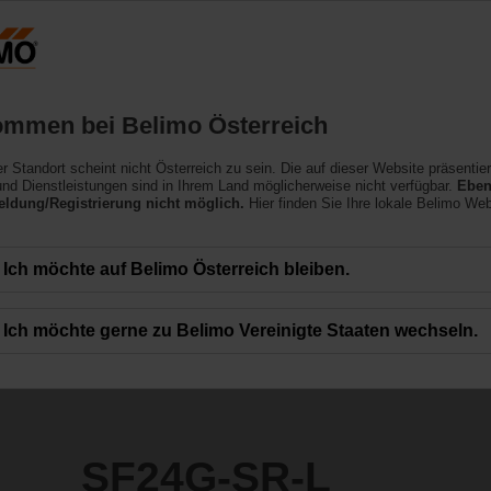
Österreich
DE
EN
HU
SL
SK
SR
Produkte
Support
Über uns
ommen bei Belimo Österreich
raue Umgebungsbedingungen
ler Standort scheint nicht Österreich zu sein. Die auf dieser Website präsentie
nd Dienstleistungen sind in Ihrem Land möglicherweise nicht verfügbar.
Eben
ldung/Registrierung nicht möglich.
Hier finden Sie Ihre lokale Belimo Web
Ich möchte auf Belimo Österreich bleiben.
Ich möchte gerne zu Belimo Vereinigte Staaten wechseln.
SF24G-SR-L