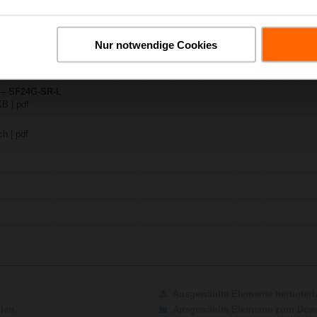
24G-SR-L
Nur notwendige Cookies
ch | 1485 KB | pdf
. / SF..G..
y – SF24G-SR-L
B | pdf
h | pdf
Ausgewählte Elemente herunterl
ilen
Ausgewählte Elemente zum Down