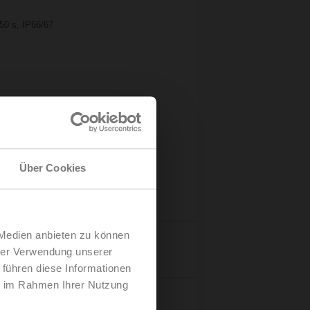
150 s, IP66/67
Über Cookies
 Medien anbieten zu können
Details
hrer Verwendung unserer
 führen diese Informationen
ie im Rahmen Ihrer Nutzung