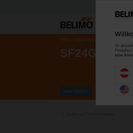
Willk
Home
Klappenantriebe
Antriebe für 
Ihr aktuel
SF24G-SR-L
Produkte u
eine Anme
Mehr erfahren
Zurück zur Produktkategorie