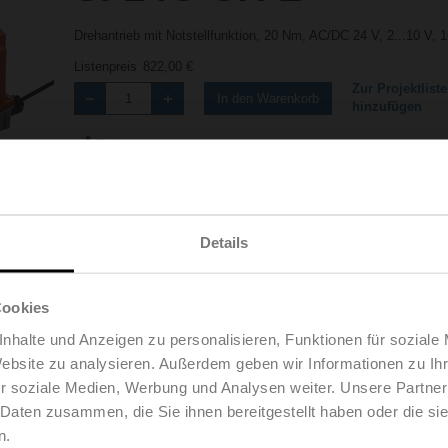
Drehantrieb mit Notstellfunktion, 20 Nm, AC/DC 24 V, 2...10 V, 
Listenpreis
822,00 €
Zur Projektliste
In den Warenkorb
hinzufügen
Teilen
Details
Cookies
nhalte und Anzeigen zu personalisieren, Funktionen für soziale
Zubehör
Website zu analysieren. Außerdem geben wir Informationen zu I
r soziale Medien, Werbung und Analysen weiter. Unsere Partner
 Daten zusammen, die Sie ihnen bereitgestellt haben oder die s
n.