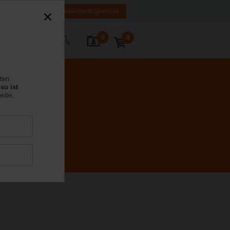
MK
HR
BA
Anmelden/Registrieren
0
0
Kontakt
rten
so ist
site.