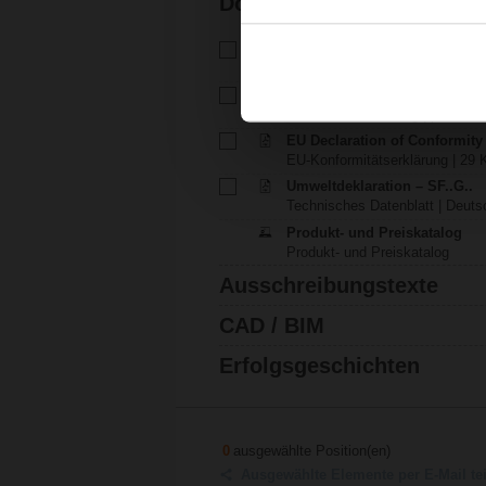
Dokumentation
Technisches Datenblatt – SF
Technisches Datenblatt | Deuts
Installationsanleitung – NF..G.
Installationsanleitung | pdf
EU Declaration of Conformit
EU-Konformitätserklärung | 29 K
Umweltdeklaration – SF..G..
Technisches Datenblatt | Deutsc
Produkt- und Preiskatalog
Produkt- und Preiskatalog
Ausschreibungstexte
CAD / BIM
Erfolgsgeschichten
0
ausgewählte Position(en)
Ausgewählte Elemente per E-Mail te