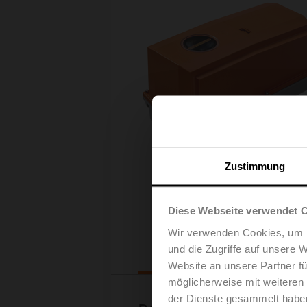
Zustimmung
Diese Webseite verwendet 
Wir verwenden Cookies, um I
Downloads
und die Zugriffe auf unsere 
Website an unsere Partner fü
möglicherweise mit weiteren
der Dienste gesammelt habe