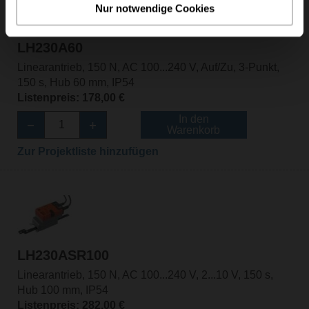
Nur notwendige Cookies
LH230A60
Linearantrieb, 150 N, AC 100...240 V, Auf/Zu, 3-Punkt,
150 s, Hub 60 mm, IP54
Listenpreis: 178,00 €
In den
Warenkorb
Zur Projektliste hinzufügen
LH230ASR100
Linearantrieb, 150 N, AC 100...240 V, 2...10 V, 150 s,
Hub 100 mm, IP54
Listenpreis: 282,00 €