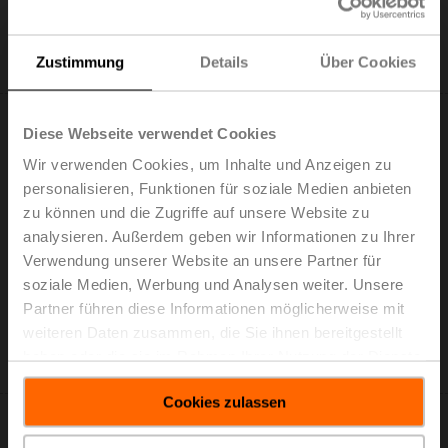
In den
Warenkorb
Zustimmung
Details
Über Cookies
Zur Projektliste hinzufügen
Diese Webseite verwendet Cookies
Wir verwenden Cookies, um Inhalte und Anzeigen zu
personalisieren, Funktionen für soziale Medien anbieten
zu können und die Zugriffe auf unsere Website zu
LH230A300
analysieren. Außerdem geben wir Informationen zu Ihrer
Linearantrieb, 150 N, AC 100...240 V, Auf/Zu, 3-Punkt,
Verwendung unserer Website an unsere Partner für
150 s, Hub 300 mm, IP54
soziale Medien, Werbung und Analysen weiter. Unsere
Listenpreis: 188,00 €
Partner führen diese Informationen möglicherweise mit
In den
weiteren Daten zusammen, die Sie ihnen bereitgestellt
Warenkorb
haben oder die sie im Rahmen Ihrer Nutzung der Dienste
Zur Projektliste hinzufügen
gesammelt haben.
Cookies zulassen