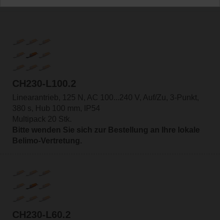
CH230-L100.2
Linearantrieb, 125 N, AC 100...240 V, Auf/Zu, 3-Punkt,
380 s, Hub 100 mm, IP54
Multipack 20 Stk.
Bitte wenden Sie sich zur Bestellung an Ihre lokale
Belimo-Vertretung.
CH230-L60.2