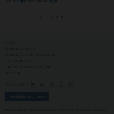
Zur Projektliste hinzufügen
1
2
3
Kontakt
Datenschutzerklärung
Datenschutzeinstellungen verwalten
Sicherheitshinweise
Allgemeine Geschäftsbedingungen
Impressum
+43 1 7490361 0
Newsletter abonnieren
BELIMO Automation Handelsgesellschaft m.b.H, Brunner Straße 63/20, 1230 Wien