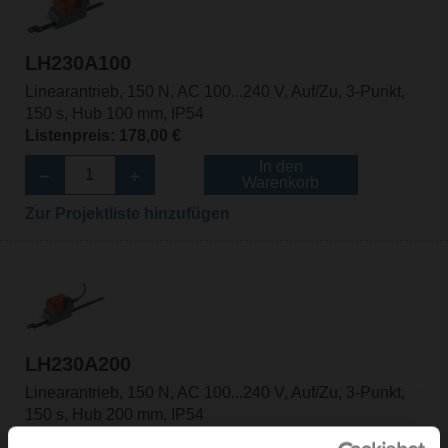
LH230A100
Linearantrieb, 150 N, AC 100...240 V, Auf/Zu, 3-Punkt,
150 s, Hub 100 mm, IP54
Listenpreis: 178,00 €
In den
Warenkorb
Zur Projektliste hinzufügen
LH230A200
Linearantrieb, 150 N, AC 100...240 V, Auf/Zu, 3-Punkt,
150 s, Hub 200 mm, IP54
Listenpreis: 185,00 €