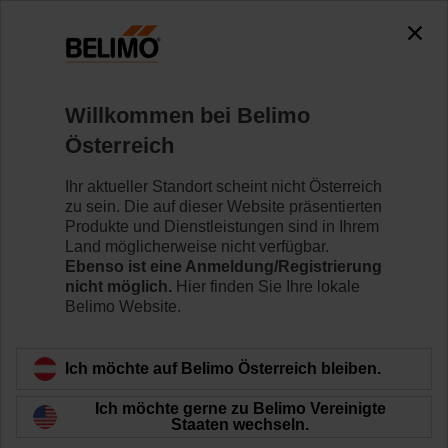
0
0
Home
Klappenantriebe
Willkommen bei Belimo
Linearantriebe
Österreich
Linear-Klappenantriebe sind mit einer Vielzahl von
Hublängen verfügbar, um applikationsspezifische
Ihr aktueller Standort scheint nicht Österreich
Anforderungen zu erfüllen.
zu sein. Die auf dieser Website präsentierten
Produkte und Dienstleistungen sind in Ihrem
Land möglicherweise nicht verfügbar.
Mehr erfahren
Ebenso ist eine Anmeldung/Registrierung
nicht möglich.
Hier finden Sie Ihre lokale
Belimo Website.
Filtern nach
Ich möchte auf Belimo Österreich bleiben.
52
Ergebnisse gefunden
Ich möchte gerne zu Belimo Vereinigte
Staaten wechseln.
1
2
3