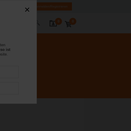
MK
HR
BA
Anmelden/Registrieren
0
0
Kontakt
rten
so ist
site.