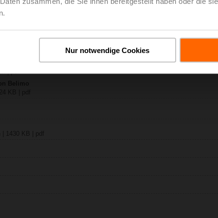
 Daten zusammen, die Sie ihnen bereitgestellt haben oder die s
n.
MC24A-MOD
ch | 1866 KB | pdf
.. / VC
Nur notwendige Cookies
h | pdf
on Belimo
24 KB | pdf
 | 1430 KB | pdf