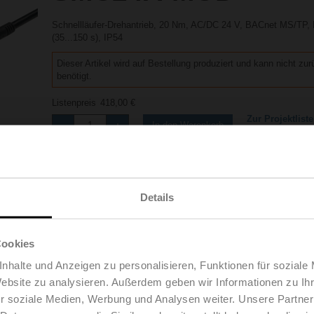
Schnellläufer-Drehantrieb, 20 Nm, AC/DC 24 V, BACnet MS/TP,
(35...150 s), IP54
Dieser Artikel wird auf Bestellung produziert und kann nicht zu
benötigt.
Listenpreis
418,00 €
Zur Projektliste
In den Warenkorb
hinzufügen
Teilen
Details
Cookies
Zubehör
nhalte und Anzeigen zu personalisieren, Funktionen für soziale
Website zu analysieren. Außerdem geben wir Informationen zu I
r soziale Medien, Werbung und Analysen weiter. Unsere Partner