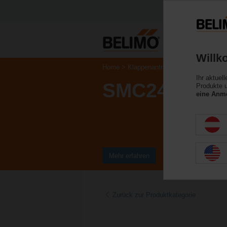
Willk
Home
Klappenantriebe
Schnellläufer-A
Ihr aktuel
SMC24A-MO
Produkte u
eine Anme
Mehr erfahren
Zurück zur Produktkategorie