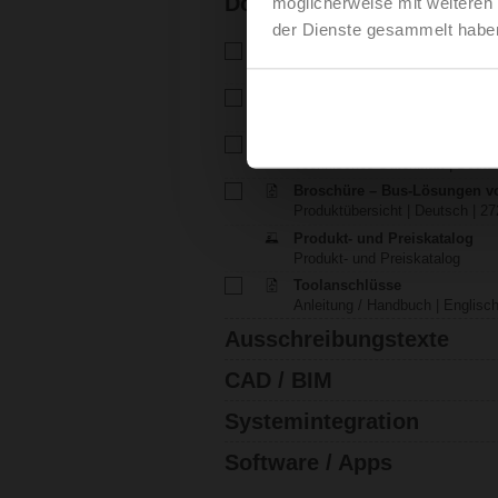
Dokumentation
möglicherweise mit weiteren
der Dienste gesammelt habe
Technisches Datenblatt – S
Technisches Datenblatt | Deuts
Installationsanleitung – SM..A
Installationsanleitung | pdf
Umweltdeklaration – SM..
Technisches Datenblatt | Deutsc
Broschüre – Bus-Lösungen v
Produktübersicht | Deutsch | 27
Produkt- und Preiskatalog
Produkt- und Preiskatalog
Toolanschlüsse
Anleitung / Handbuch | Englisch
Ausschreibungstexte
CAD / BIM
Systemintegration
Software / Apps