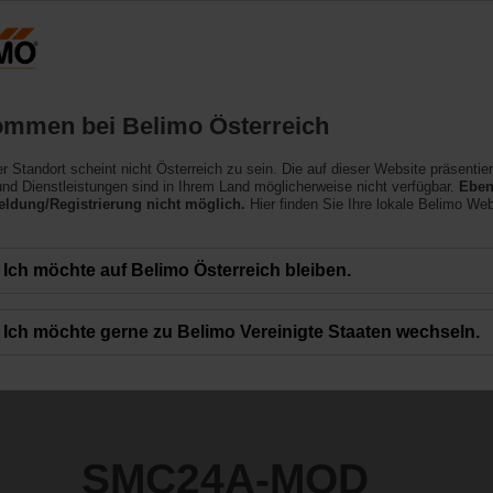
Österreich
DE
EN
HU
SL
SK
SR
Produkte
Support
Über uns
ommen bei Belimo Österreich
ntriebe
ler Standort scheint nicht Österreich zu sein. Die auf dieser Website präsentie
D
nd Dienstleistungen sind in Ihrem Land möglicherweise nicht verfügbar.
Eben
ldung/Registrierung nicht möglich.
Hier finden Sie Ihre lokale Belimo Web
Ich möchte auf Belimo Österreich bleiben.
Ich möchte gerne zu Belimo Vereinigte Staaten wechseln.
SMC24A-MOD