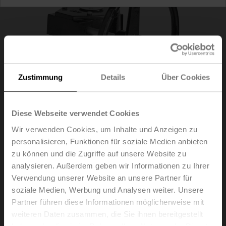
Zustimmung
Details
Über Cookies
Diese Webseite verwendet Cookies
Wir verwenden Cookies, um Inhalte und Anzeigen zu
personalisieren, Funktionen für soziale Medien anbieten
zu können und die Zugriffe auf unsere Website zu
ZD6N-S700
analysieren. Außerdem geben wir Informationen zu Ihrer
Verwendung unserer Website an unsere Partner für
soziale Medien, Werbung und Analysen weiter. Unsere
Schneckengetriebe für Drosselklappen DN 700
Partner führen diese Informationen möglicherweise mit
weiteren Daten zusammen, die Sie ihnen bereitgestellt
Listenpreis
2.594,00 €
haben oder die sie im Rahmen Ihrer Nutzung der Dienste