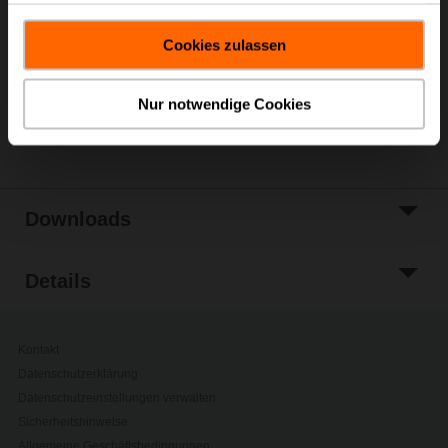
In den
gesammelt haben.
Warenkorb
Cookies zulassen
Zur Projektliste
hinzufügen
Nur notwendige Cookies
Teilen
Downloads
Details
Kontakt
Datenschutzerklärung
Datenschutzeinstellungen verwalten
Sicherheitshinweise
Allgemeine Geschäftsbedingungen