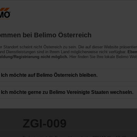
Österreich
DE
EN
HU
SL
SK
SR
Produkte
Support
Über uns
ommen bei Belimo Österreich
ler Standort scheint nicht Österreich zu sein. Die auf dieser Website präsentie
nd Dienstleistungen sind in Ihrem Land möglicherweise nicht verfügbar.
Eben
ldung/Registrierung nicht möglich.
Hier finden Sie Ihre lokale Belimo Web
Ich möchte auf Belimo Österreich bleiben.
Ich möchte gerne zu Belimo Vereinigte Staaten wechseln.
ZGI-009