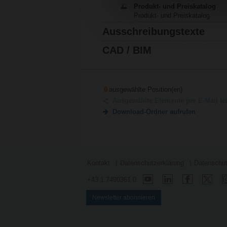
Produkt- und Preiskatalog
Produkt- und Preiskatalog
Ausschreibungstexte
CAD / BIM
0
ausgewählte Position(en)
Ausgewählte Elemente per E-Mail te
Download-Ordner aufrufen
Kontakt
Datenschutzerklärung
Datenschut
+43 1 7490361 0
Newsletter abonnieren