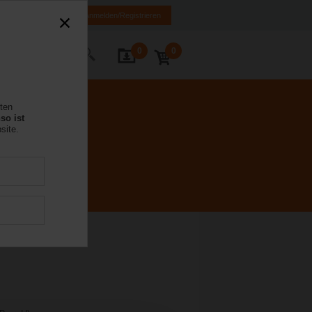
MK
HR
BA
Anmelden/Registrieren
0
0
Kontakt
rten
so ist
site.