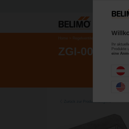
Willk
Home
Regelventile
Zubehör
Ihr aktuel
ZGI-009
Produkte u
eine Anme
Zurück zur Produktkategorie