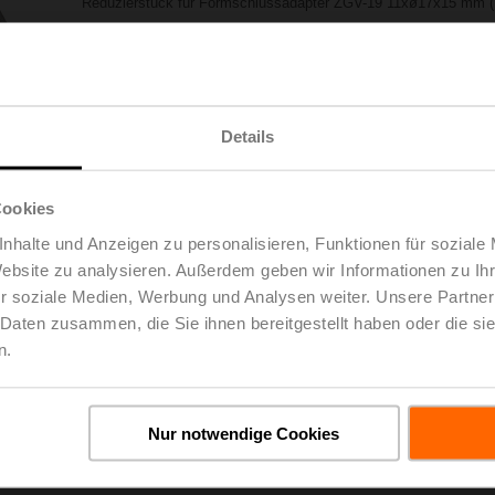
Reduzierstück für Formschlussadapter ZGV-19 11xø17x15 mm 
Listenpreis
74,50 €
Zur Projektliste
In den Warenkorb
hinzufügen
Teilen
Details
Cookies
nhalte und Anzeigen zu personalisieren, Funktionen für soziale
Website zu analysieren. Außerdem geben wir Informationen zu I
r soziale Medien, Werbung und Analysen weiter. Unsere Partner
 Daten zusammen, die Sie ihnen bereitgestellt haben oder die s
n.
oads
De
Nur notwendige Cookies