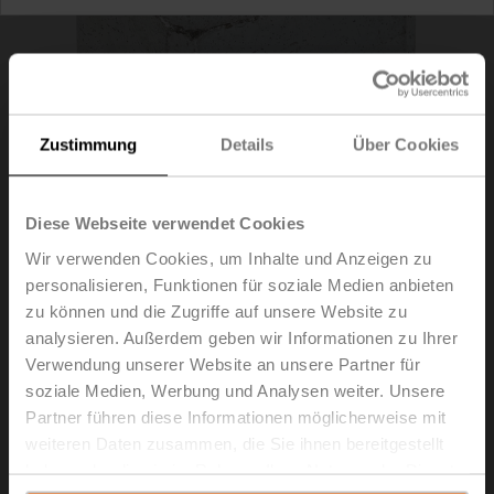
Zustimmung
Details
Über Cookies
Diese Webseite verwendet Cookies
Wir verwenden Cookies, um Inhalte und Anzeigen zu
personalisieren, Funktionen für soziale Medien anbieten
zu können und die Zugriffe auf unsere Website zu
ZSY-001
analysieren. Außerdem geben wir Informationen zu Ihrer
Verwendung unserer Website an unsere Partner für
Adaptersatz, Vierkant 22x22 mm auf Vierkant 14x14 mm
soziale Medien, Werbung und Analysen weiter. Unsere
Partner führen diese Informationen möglicherweise mit
Listenpreis
73,20 €
weiteren Daten zusammen, die Sie ihnen bereitgestellt
In den
haben oder die sie im Rahmen Ihrer Nutzung der Dienste
Warenkorb