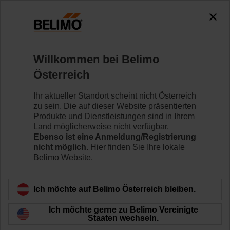
0
0
Home
Regelventile
Hubventile
Willkommen bei Belimo
H6020X4-S2/SV24A-SR-TPC
Österreich
Ihr aktueller Standort scheint nicht Österreich
zu sein. Die auf dieser Website präsentierten
Mehr erfahren
Produkte und Dienstleistungen sind in Ihrem
Land möglicherweise nicht verfügbar.
Ebenso ist eine Anmeldung/Registrierung
nicht möglich.
Hier finden Sie Ihre lokale
Belimo Website.
Zurück zur Produktkategorie
Ich möchte auf Belimo Österreich bleiben.
Ich möchte gerne zu Belimo Vereinigte
Staaten wechseln.