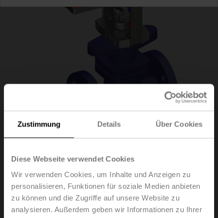
Zustimmung
Details
Über Cookies
H6020X4-S2/SV24A-
Diese Webseite verwendet Cookies
Wir verwenden Cookies, um Inhalte und Anzeigen zu
SR-TPC
personalisieren, Funktionen für soziale Medien anbieten
zu können und die Zugriffe auf unsere Website zu
analysieren. Außerdem geben wir Informationen zu Ihrer
Hubventil, 2-Weg, DN 20, Flansch, PN 25, ps 2500 kPa,