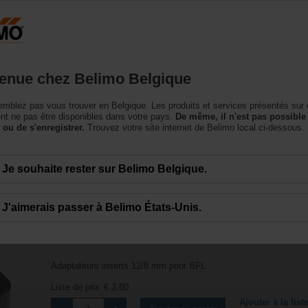
cessing the absolute URL "https://www.belimo.com/be/fr_FR/~mgnlArea=cookie
essoires
enue chez Belimo Belgique
mblez pas vous trouver en Belgique. Les produits et services présentés sur 
t ne pas être disponibles dans votre pays.
De même, il n'est pas possible
 ou de s'enregistrer.
Trouvez votre site internet de Belimo local ci-dessous.
Je souhaite rester sur Belimo Belgique.
J'aimerais passer à Belimo États-Unis.
ZA8-B
Adaptateurs inserts 12/8 mm pour BFL
Liste de prix
€ 3,80
Ajouter à la list