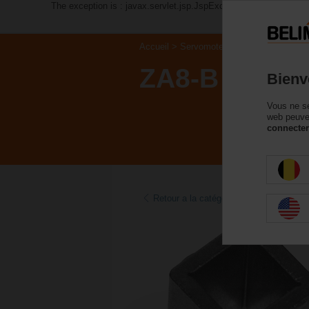
The exception is : javax.servlet.jsp.JspException: Problem ac
Accueil
Servomoteurs de registre
Acc
ZA8-B
Bienv
Vous ne se
web peuven
connecter
Retour a la catégorie de produits