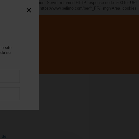
s~". java.io.IOException: Server returned HTTP response code: 500 for URL:
https://www.belimo.com/be/fr_FR/~mgnlArea=cookies~
ce site
 de se
e de