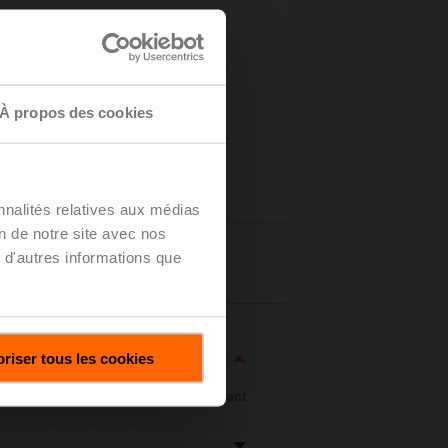
À propos des cookies
nnalités relatives aux médias
on de notre site avec nos
 d'autres informations que
tails
riser tous les cookies
Voir maintenant