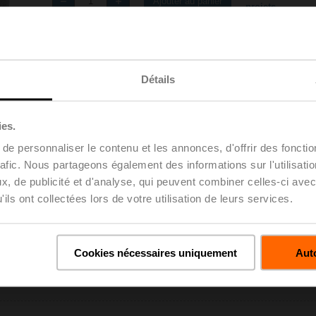
Ajouter au panier
projets
Partager
Détails
ies.
e personnaliser le contenu et les annonces, d'offrir des fonctio
rafic. Nous partageons également des informations sur l'utilisati
, de publicité et d'analyse, qui peuvent combiner celles-ci avec
gements
Dé
ils ont collectées lors de votre utilisation de leurs services.
Cookies nécessaires uniquement
Auto
 prix