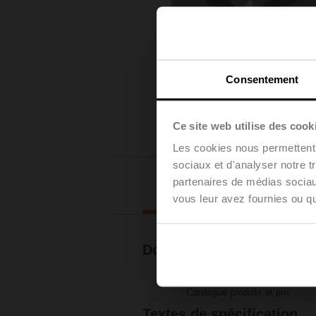
Consentement
Ce site web utilise des cook
Les cookies nous permettent d
sociaux et d'analyser notre t
partenaires de médias sociaux
Téléchar
vous leur avez fournies ou qu'
Documentation
Catalogue des produits et des
Catalogue produits et prix
Textes de spécification