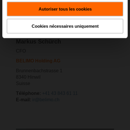
Autoriser tous les cookies
Cookies nécessaires uniquement
Markus Schürch
CFO
BELIMO Holding AG
Brunnenbachstrasse 1
8340 Hinwil
Suisse
Téléphone:
+41 43 843 61 11
E-mail:
ir@belimo.ch