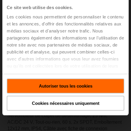
Ce site web utilise des cookies.
Les cookies nous permettent de personnaliser le contenu
et les annonces, d'offrir des fonctionnalités relatives aux
BEE24-SR
médias sociaux et d'analyser notre trafic. Nous
partageons également des informations sur l'utilisation de
Servomoteur de clapet de désenfumage, 25 Nm,
AC/DC 24 V, 2...10 V, 60 s, 2x SPDT, Emboîtement
notre site avec nos partenaires de médias sociaux, de
12x12 mm, IP54, Câble
publicité et d'analyse, qui peuvent combiner celles-ci
Uniquement offert par les fabricants de clapets de
avec d'autres informations que vous leur avez fournies
désenfumage
ou qu'ils ont collectées lors de votre utilisation de leurs
services.
Autoriser tous les cookies
Cookies nécessaires uniquement
BEE24-ST
Servomoteur de clapet de désenfumage, 25 Nm,
AC/DC 24 V, Tout-ou-rien, 60 s, 2x SPDT, Emboîtement
12x12 mm, IP54, Câble avec fiche de connexion