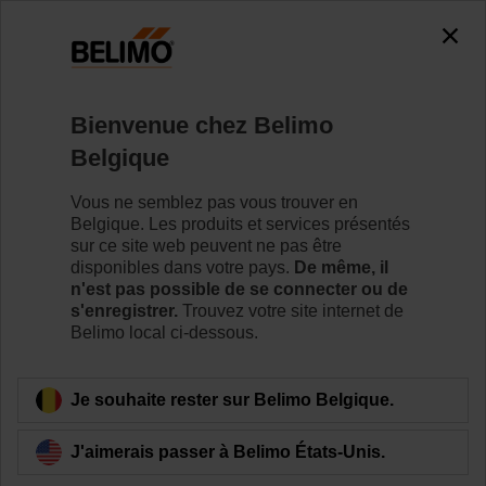
The exception is : javax.servlet.jsp.JspException: Problem
accessing the absolute URL
"https://www.belimo.com/be/fr_FR/~mgnlArea=cookies~".
java.io.IOException: Server returned HTTP response code: 500
for URL:
Bienvenue chez Belimo
https://www.belimo.com/be/fr_FR/~mgnlArea=cookies~
Belgique
Accueil
Servomoteurs de registre
Vous ne semblez pas vous trouver en
Belgique. Les produits et services présentés
Servomoteurs de registre pour clapet de
sur ce site web peuvent ne pas être
désenfumage
disponibles dans votre pays.
De même, il
Technologie puissante dans un design compact et un
n'est pas possible de se connecter ou de
s'enregistrer.
Trouvez votre site internet de
fonctionnement d’une grande efficacité énergétique. Les
Belimo local ci-dessous.
servomoteurs de clapets de désenfumage Belimo sont
d’une grande fiabilité, permettant des issues
d’évacuation et de secours sans fumée.
Je souhaite rester sur Belimo Belgique.
Pour en savoir plus
J'aimerais passer à Belimo États-Unis.