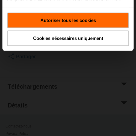
raccordement EXT-WR-FP..-MP
services.
Liste de prix
€ 123,00
Autoriser tous les cookies
Ajouter au
panier
Ajouter à la liste
Cookies nécessaires uniquement
de projets
Partager
Téléchargements
Détails
Contactez-nous
Privacy Policy