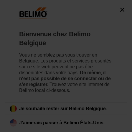
The exception is : javax.servlet.jsp.JspException: Problem
accessing the absolute URL
"https://www.belimo.com/be/fr_FR/~mgnlArea=cookies~".
java.io.IOException: Server returned HTTP response code: 500
for URL:
Bienvenue chez Belimo
https://www.belimo.com/be/fr_FR/~mgnlArea=cookies~
Belgique
Accueil
Servomoteurs de registre
Accessoires
Vous ne semblez pas vous trouver en
Belgique. Les produits et services présentés
ZFP2-MP
sur ce site web peuvent ne pas être
disponibles dans votre pays.
De même, il
n'est pas possible de se connecter ou de
s'enregistrer.
Trouvez votre site internet de
Belimo local ci-dessous.
Retour a la catégorie de produits
Je souhaite rester sur Belimo Belgique.
J'aimerais passer à Belimo États-Unis.