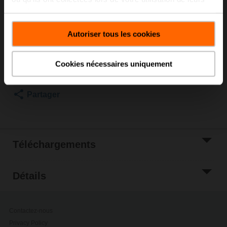
sur le coté
services.
Liste de prix
€ 121,00
Autoriser tous les cookies
Ajouter au
panier
Ajouter à la liste
Cookies nécessaires uniquement
de projets
Partager
Téléchargements
Détails
Contactez-nous
Privacy Policy