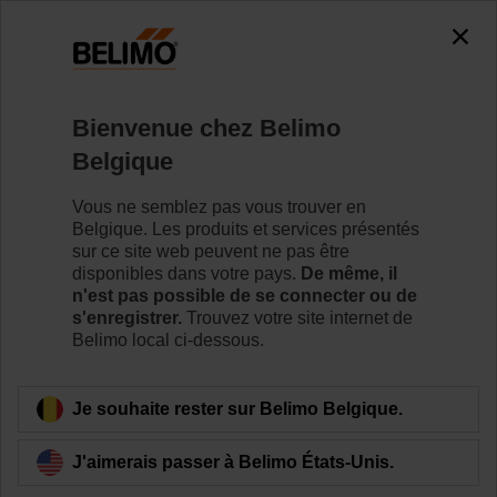
The exception is : javax.servlet.jsp.JspException: Problem
accessing the absolute URL
"https://www.belimo.com/be/fr_FR/~mgnlArea=cookies~".
java.io.IOException: Server returned HTTP response code: 500
for URL:
Bienvenue chez Belimo
https://www.belimo.com/be/fr_FR/~mgnlArea=cookies~
Belgique
Accueil
Servomoteurs de registre
Accessoires
Vous ne semblez pas vous trouver en
Belgique. Les produits et services présentés
ZG-EFB
sur ce site web peuvent ne pas être
disponibles dans votre pays.
De même, il
n'est pas possible de se connecter ou de
s'enregistrer.
Trouvez votre site internet de
Belimo local ci-dessous.
Retour a la catégorie de produits
Je souhaite rester sur Belimo Belgique.
J'aimerais passer à Belimo États-Unis.