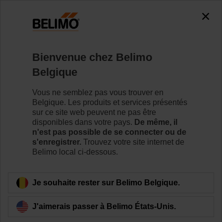
0
0
Accueil
Vannes de régulation
Vannes à siège
Bienvenue chez Belimo
H6015X4-S2/SVC24A-SR-TPC
Belgique
Vous ne semblez pas vous trouver en
Belgique. Les produits et services présentés
Pour en savoir plus
sur ce site web peuvent ne pas être
disponibles dans votre pays.
De même, il
n'est pas possible de se connecter ou de
s'enregistrer.
Trouvez votre site internet de
Belimo local ci-dessous.
Retour a la catégorie de produits
Je souhaite rester sur Belimo Belgique.
J'aimerais passer à Belimo États-Unis.