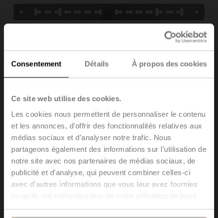
Consentement
Détails
À propos des cookies
Ce site web utilise des cookies.
Les cookies nous permettent de personnaliser le contenu
et les annonces, d'offrir des fonctionnalités relatives aux
médias sociaux et d'analyser notre trafic. Nous
Z-ARS230L
partageons également des informations sur l'utilisation de
notre site avec nos partenaires de médias sociaux, de
Mécanisme anti-rotation, 230 mm, pour NF..A / SF..A
publicité et d'analyse, qui peuvent combiner celles-ci
Emballage multiple 20 pièces
avec d'autres informations que vous leur avez fournies
ou qu'ils ont collectées lors de votre utilisation de leurs
Liste de prix
CHF 92.00
services.
Ajouter au